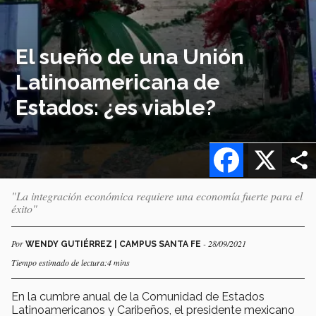
El sueño de una Unión
Latinoamericana de
Estados: ¿es viable?
Facebook
X
"La integración económica requiere una economía fuerte para el
éxito"
Por
- 28/09/2021
WENDY GUTIÉRREZ | CAMPUS SANTA FE
Tiempo estimado de lectura:4 mins
En la cumbre anual de la Comunidad de Estados
Latinoamericanos y Caribeños, el presidente mexicano