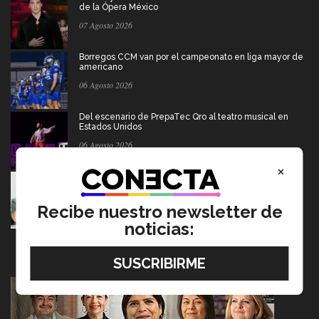
de la Ópera México
07 Agosto 2026
Borregos CCM van por el campeonato en liga mayor de
americano
06 Agosto 2026
Del escenario de PrepaTec Qro al teatro musical en
Estados Unidos
06 Agosto 2026
×
Tec y UT Austin buscan "devolver la voz" a
hispanohablantes con afasia
05 Agosto 2026
Recibe nuestro newsletter de
noticias: