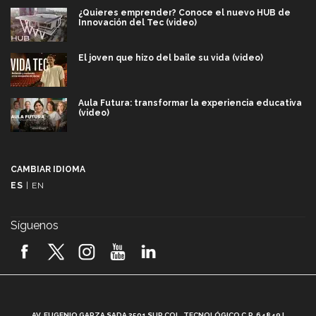
¿Quieres emprender? Conoce el nuevo HUB de
Innovación del Tec (video)
El joven que hizo del baile su vida (video)
Aula Futura: transformar la experiencia educativa
(video)
Más que un festival cultural: así es la magia de
VIBRART 2026 (video)
CAMBIAR IDIOMA
ES
|
EN
Javier Guzmán: investigación con impacto social
(video)
Síguenos
¡México, en el top del mundial de robótica FIRST
2026! (video)
Vida Tec: Pasión, disciplina y básquetbol, con Gael
Adame (video)
A
AV. EUGENIO GARZA SADA 2501 SUR COL. TECNOLÓGICO C.P. 64849 |