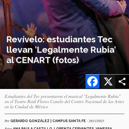
Revívelo: estudiantes Tec
llevan 'Legalmente Rubia'
al CENART (fotos)
Facebook
X
Estudiantes del Tec presentaron el musical "Legalmente Rubia"
en el Teatro Raúl Flores Canelo del Centro Nacional de las Artes
en la Ciudad de México
Por
- 28/11/2025
GERARDO GONZÁLEZ | CAMPUS SANTA FE
Fotos
ANA PAULA CASTILLO, LORENZA CERVANTES, VANESSA