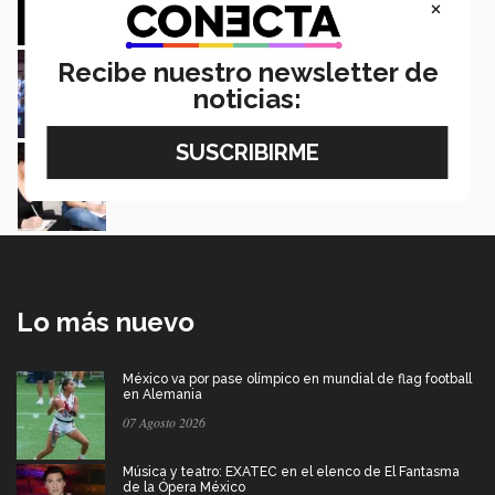
×
Jilma Ochoa
Surrealismo digital: mexicanos exponen obras
Recibe nuestro newsletter de
de arte en Viena (fotos)
noticias:
Gerardo González
Escultura y Dibujo: alumnos reestrenan aula
de arte en Tec CSF (fotos)
Vanessa Hernández
Lo más nuevo
México va por pase olímpico en mundial de flag football
en Alemania
07 Agosto 2026
Música y teatro: EXATEC en el elenco de El Fantasma
de la Ópera México