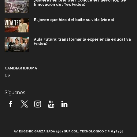
¿Quieres emprender? Conoce el nuevo HUB de
Innovación del Tec (video)
El joven que hizo del baile su vida (video)
Aula Futura: transformar la experiencia educativa
(video)
Más que un festival cultural: así es la magia de
VIBRART 2026 (video)
CAMBIAR IDIOMA
ES
Javier Guzmán: investigación con impacto social
(video)
Síguenos
¡México, en el top del mundial de robótica FIRST
2026! (video)
Vida Tec: Pasión, disciplina y básquetbol, con Gael
Adame (video)
A
AV. EUGENIO GARZA SADA 2501 SUR COL. TECNOLÓGICO C.P. 64849 |
L