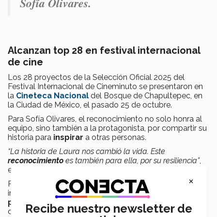
Sofía Olivares.
Alcanzan top 28 en festival internacional
de cine
Los 28 proyectos de la Selección Oficial 2025 del
Festival Internacional de Cineminuto se presentaron en
la
Cineteca Nacional
del Bosque de Chapultepec, en
la Ciudad de México, el pasado 25 de octubre.
Para Sofía Olivares, el reconocimiento no solo honra al
equipo, sino también a la protagonista, por compartir su
historia para
inspirar
a otras personas.
“La historia de Laura nos cambió la vida. Este
reconocimiento
es también para ella, por su resiliencia”
,
expresa.
×
Por su parte, Abril Hernández reflexiona sobre el
impacto que este proyecto tuvo en su
formación
profesional,
más allá de los aspectos técnicos, en la
Recibe nuestro newsletter de
comprensión del propósito de su carrera.