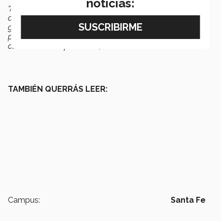
noticias:
“Aprendí el proceso completo para crear un documental,
desde la planeación y la gestión de recursos hasta la
grabación. Pero, más allá de lo técnico, comprendí el
poder de la
comunicación
para generar conciencia y
conmover a las personas”
, finaliza.
TAMBIÉN QUERRÁS LEER:
Campus:
Santa Fe