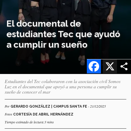
El documental de
estudiantes Tec que ayudó
a cumplir un sueño
Facebook
X
Estudiantes del Tec colaboraron con la asociación civil Somos
Luz en el documental que apoyó a una persona a cumplir su
sueño de conocer el mar
Por
- 21/12/2025
GERARDO GONZÁLEZ | CAMPUS SANTA FE
Fotos
CORTESÍA DE ABRIL HERNÁNDEZ
Tiempo estimado de lectura:3 mins