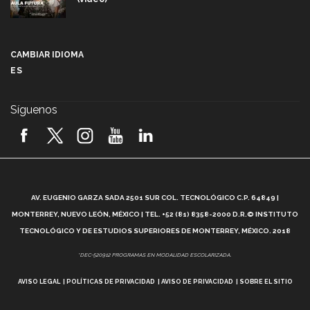
Más que un festival cultural: así es la magia de
VIBRART 2026 (video)
CAMBIAR IDIOMA
ES
Javier Guzmán: investigación con impacto social
(video)
Síguenos
¡México, en el top del mundial de robótica FIRST
2026! (video)
Vida Tec: Pasión, disciplina y básquetbol, con Gael
Adame (video)
A
AV. EUGENIO GARZA SADA 2501 SUR COL. TECNOLÓGICO C.P. 64849 |
L
¿Cómo es el Modelo Educativo Tec? (video)
MONTERREY, NUEVO LEÓN, MÉXICO | TEL. +52 (81) 8358-2000 D.R.© INSTITUTO
TECNOLÓGICO Y DE ESTUDIOS SUPERIORES DE MONTERREY, MÉXICO. 2018
Vida Tec: Feminismo e Inteligencia Artificial, Paola
*DEC-520912 PROGRAMAS EN MODALIDAD ESCOLARIZADA.
Ricaurte (video)
AVISO LEGAL
POLÍTICAS DE PRIVACIDAD
AVISO DE PRIVACIDAD
SOBRE EL SITIO