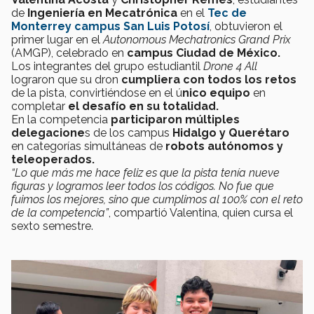
de
Ingeniería en Mecatrónica
en el
Tec de
Monterrey campus San Luis Potosí
, obtuvieron el
primer lugar en el
Autonomous Mechatronics Grand Prix
(AMGP), celebrado en
campus Ciudad de México.
Los integrantes del grupo estudiantil
Drone 4 All
lograron que su dron
cumpliera con todos los retos
de la pista, convirtiéndose en el ú
nico equipo
en
completar
el desafío en su totalidad.
En la competencia
participaron múltiples
delegacione
s de los campus
Hidalgo y Querétaro
en categorías simultáneas de
robots autónomos y
teleoperados.
“Lo que más me hace feliz es que la pista tenía nueve
figuras y logramos leer todos los códigos. No fue que
fuimos los mejores, sino que cumplimos al 100% con el reto
de la competencia”
, compartió Valentina, quien cursa el
sexto semestre.