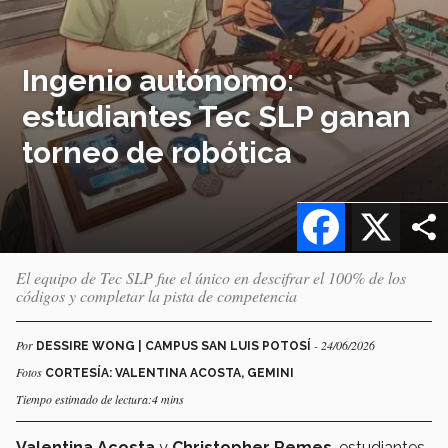
Ingenio autónomo:
estudiantes Tec SLP ganan
torneo de robótica
Facebook
X
El equipo de Tec SLP fue el único en descifrar el 100% de los
códigos y completar la pista de competencia
Por
- 24/06/2026
DESSIRE WONG | CAMPUS SAN LUIS POTOSÍ
Fotos
CORTESÍA: VALENTINA ACOSTA, GEMINI
Tiempo estimado de lectura:4 mins
Valentina Acosta
y
Christopher Remes
, estudiantes