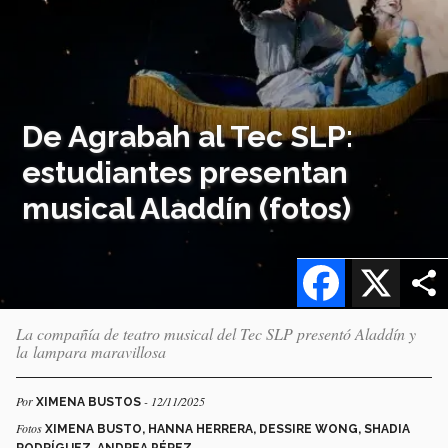
De Agrabah al Tec SLP:
estudiantes presentan
musical Aladdín (fotos)
Facebook
X
La compañía de teatro musical del Tec SLP presentó Aladdín y
la lampara maravillosa
Por
- 12/11/2025
XIMENA BUSTOS
Fotos
XIMENA BUSTO, HANNA HERRERA, DESSIRE WONG, SHADIA
RODRÍGUEZ, ANDREA PÉREZ