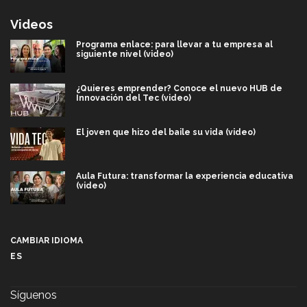
Videos
Programa enlace: para llevar a tu empresa al
siguiente nivel (video)
¿Quieres emprender? Conoce el nuevo HUB de
Innovación del Tec (video)
El joven que hizo del baile su vida (video)
Aula Futura: transformar la experiencia educativa
(video)
Más que un festival cultural: así es la magia de
VIBRART 2026 (video)
CAMBIAR IDIOMA
ES
Javier Guzmán: investigación con impacto social
(video)
Síguenos