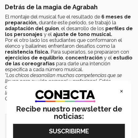
Detrás de la magia de Agrabah
El montaje del musical fue el resultado de
6 meses de
preparación,
durante este periodo, se trabajó la
adaptación del guion
, el desarrollo de los
perfiles de
los personajes
y el
ajuste de tono musical.
Por el otro lado los estudiantes que conformaron el
elenco y bailarines enfrentaron desafíos como la
resistencia física.
Para superarlos, se prepararon con
ejercicios de equilibrio
,
concentración
y el
estudio
de las coreografías
para darle una intención
específica a cada número musical.
"Los chicos desarrollan muchas competencias que se
llevan para su vida personal y profesional. Estás
cantando, actuando y al mismo tiempo ya estás siendo
×
líder de tu equipo o generando esa interacción”,
comentó
Govea.
Recibe nuestro newsletter de
noticias:
“La obra es muy dinámica con el
público y la música es muy enérgica,