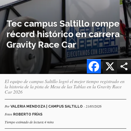
Tec campus Saltillo rompe
récord histórico en carrera
Gravity Race Car
Facebook
X
El equipo de campus Saltillo logró el mejor tiempo registrado en
la historia de la pista de Mesa de las Tablas en la Gravity Race
Car 2026
Por
- 21/05/2026
VALERIA MENDOZA | CAMPUS SALTILLO
Fotos
ROBERTO FRÍAS
Tiempo estimado de lectura:4 mins