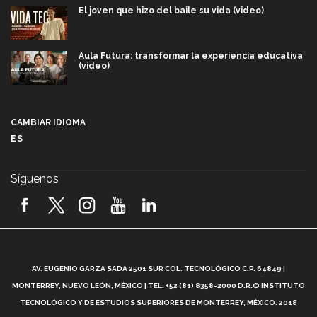
El joven que hizo del baile su vida (video)
Aula Futura: transformar la experiencia educativa
(video)
Más que un festival cultural: así es la magia de
VIBRART 2026 (video)
CAMBIAR IDIOMA
ES
Javier Guzmán: investigación con impacto social
(video)
Síguenos
¡México, en el top del mundial de robótica FIRST
2026! (video)
Vida Tec: Pasión, disciplina y básquetbol, con Gael
Adame (video)
A
AV. EUGENIO GARZA SADA 2501 SUR COL. TECNOLÓGICO C.P. 64849 |
L
¿Cómo es el Modelo Educativo Tec? (video)
MONTERREY, NUEVO LEÓN, MÉXICO | TEL. +52 (81) 8358-2000 D.R.© INSTITUTO
TECNOLÓGICO Y DE ESTUDIOS SUPERIORES DE MONTERREY, MÉXICO. 2018