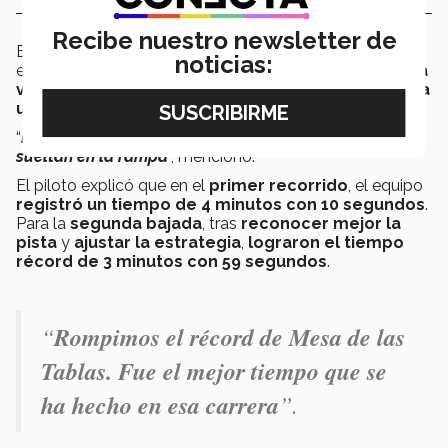
Recibe nuestro newsletter de
El estudiante compartió que, antes de competir, el
noticias:
equipo no tenía oportunidad de
probar el carro a alta
velocidad
, por lo que
cada descenso representaba
un reto técnico y mental
.
“
No sabes realmente cómo va a funcionar
hasta que te
sueltan en la rampa
”, mencionó.
El piloto explicó que en el
primer recorrido
, el equipo
registró un tiempo de 4 minutos con 10 segundos
.
Para la
segunda bajada
, tras
reconocer mejor la
pista
y
ajustar la estrategia
,
lograron el tiempo
récord de 3 minutos con 59 segundos
.
“
Rompimos el récord de Mesa de las
Tablas. Fue el mejor tiempo que se
ha hecho en esa carrera
”.