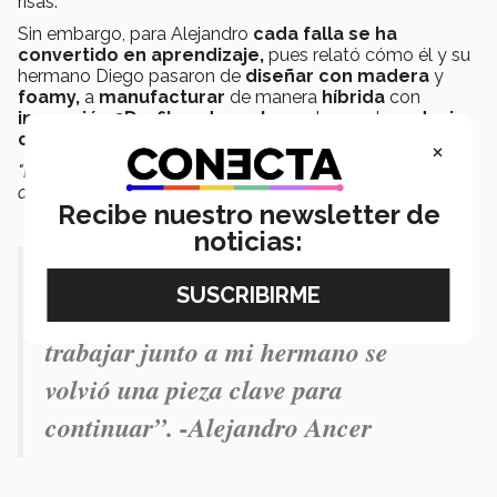
risas.
Sin embargo, para Alejandro
cada falla se ha
convertido en aprendizaje,
pues
relató cómo él y su
hermano Diego pasaron de
diseñar con madera
y
foamy,
a
manufacturar
de manera
híbrida
con
impresión 3D
y
fibra de carbono
, logrando
reducir
costos sin sacrificar funcionalidad
.
×
"Es un proyecto con visión de
mercado real
. No es solo
académico"
, destacó el profesor Roberto Rodríguez.
Recibe nuestro newsletter de
noticias:
“Esta propuesta fue encontrando su
propio rumbo y, en ese proceso,
trabajar junto a mi hermano se
volvió una pieza clave para
continuar”. -Alejandro Ancer