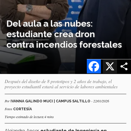
Del aula a las nubes:
estudiante crea dron
contra incendios forestales
Facebook
X
Después del diseño de 8 prototipos y 2 años de trabajo, el
proyecto estudiantil estará al servicio de labores ambientales
Por
- 22/01/2026
IVANNA GALINDO MUCI | CAMPUS SALTILLO
Fotos
CORTESÍA
Tiempo estimado de lectura:4 mins
Alejandro Ancer,
estudiante de Ingeniería en