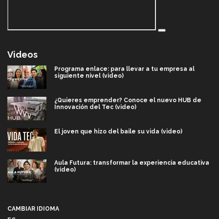
Videos
Programa enlace: para llevar a tu empresa al
siguiente nivel (video)
¿Quieres emprender? Conoce el nuevo HUB de
Innovación del Tec (video)
El joven que hizo del baile su vida (video)
Aula Futura: transformar la experiencia educativa
(video)
Más que un festival cultural: así es la magia de
VIBRART 2026 (video)
CAMBIAR IDIOMA