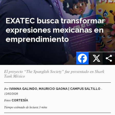
EXATEC busca transformar
expresiones mexicanas en
emprendimiento
Facebook
X
El proyecto “The Spanglish Society” fue presentado en Shark
Tank México
Por
-
IVANNA GALINDO, MAURICIO GAONA | CAMPUS SALTILLO
12/02/2026
Fotos
CORTESÍA
Tiempo estimado de lectura:3 mins