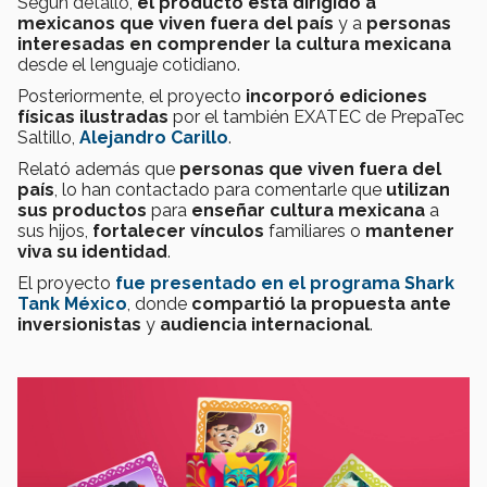
Según detalló,
el producto está dirigido a
mexicanos que viven fuera del país
y a
personas
interesadas en comprender la cultura mexicana
desde el lenguaje cotidiano.
Posteriormente, el proyecto
incorporó ediciones
físicas
ilustradas
por el también EXATEC de PrepaTec
Saltillo,
Alejandro Carillo
.
Relató además que
personas que viven fuera del
país
, lo han contactado para comentarle que
utilizan
sus productos
para
enseñar cultura mexicana
a
sus hijos,
fortalecer vínculos
familiares o
mantener
viva su identidad
.
El proyecto
fue presentado en el programa Shark
Tank México
, donde
compartió la propuesta ante
inversionistas
y
audiencia internacional
.