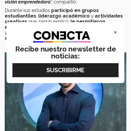
visión emprendedora
”, compartió.
Durante sus estudios
participó en grupos
estudiantiles
,
liderazgo académico
y
actividades
creativas
que, según explicó,
le permitieron
explorar distintas facetas
de su
perfil profesional
×
y
fortalecer su interés
por desarrollar
proyectos
con impacto cultural
.
Recibe nuestro newsletter de
noticias: