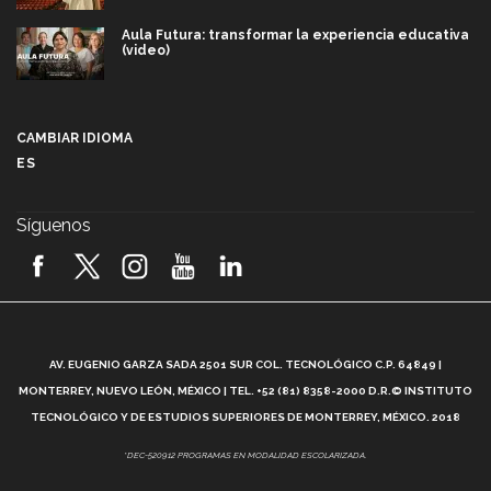
Aula Futura: transformar la experiencia educativa
(video)
Más que un festival cultural: así es la magia de
VIBRART 2026 (video)
CAMBIAR IDIOMA
ES
Javier Guzmán: investigación con impacto social
(video)
Síguenos
¡México, en el top del mundial de robótica FIRST
2026! (video)
Vida Tec: Pasión, disciplina y básquetbol, con Gael
Adame (video)
A
AV. EUGENIO GARZA SADA 2501 SUR COL. TECNOLÓGICO C.P. 64849 |
L
¿Cómo es el Modelo Educativo Tec? (video)
MONTERREY, NUEVO LEÓN, MÉXICO | TEL. +52 (81) 8358-2000 D.R.© INSTITUTO
TECNOLÓGICO Y DE ESTUDIOS SUPERIORES DE MONTERREY, MÉXICO. 2018
Vida Tec: Feminismo e Inteligencia Artificial, Paola
*DEC-520912 PROGRAMAS EN MODALIDAD ESCOLARIZADA.
Ricaurte (video)