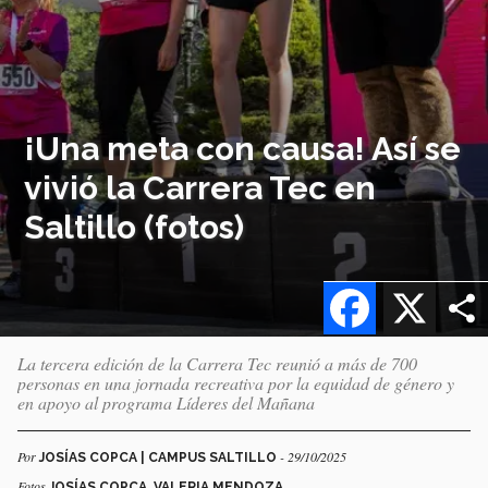
¡Una meta con causa! Así se
vivió la Carrera Tec en
Saltillo (fotos)
Facebook
X
La tercera edición de la Carrera Tec reunió a más de 700
personas en una jornada recreativa por la equidad de género y
en apoyo al programa Líderes del Mañana
Por
- 29/10/2025
JOSÍAS COPCA | CAMPUS SALTILLO
Fotos
JOSÍAS COPCA, VALERIA MENDOZA