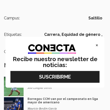
Campus:
Saltillo
Etiquetas:
Carrera,
Equidad de género ,
Bienestar Integral,
ONU Mujeres
×
Categoría:
Deportes
Recibe nuestro newsletter de
noticias:
Notas Relacionadas
México va por pase olímpico en mundial de
flag football en Alemania
José Longino Torres
Borregos CCM van por el campeonato en liga
mayor de americano
Mauricio Berdón García