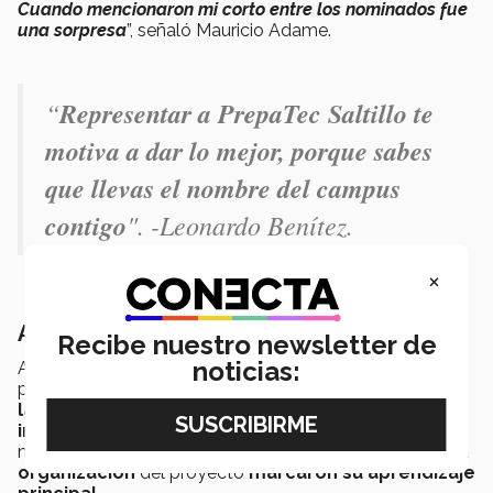
Cuando mencionaron mi corto entre los nominados fue
una sorpresa
”, señaló Mauricio Adame.
“
Representar a PrepaTec Saltillo te
motiva a dar lo mejor, porque sabes
que llevas el nombre del campus
contigo
". -
Leonardo Benítez.
×
Aprendizajes más allá del concurso
Recibe nuestro newsletter de
noticias:
Ambos estudiantes destacaron que este proceso les
permitió
desarrollar habilidades que trascienden
la materia
, para Mauricio, la experiencia
reforzó su
interés por la animación y la narrativa visual
,
mientras que para Leonardo, el
trabajo en equipo
y la
organización
del proyecto
marcaron su aprendizaje