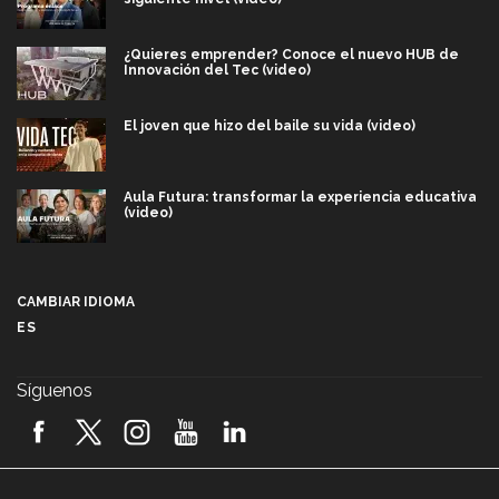
¿Quieres emprender? Conoce el nuevo HUB de
Innovación del Tec (video)
El joven que hizo del baile su vida (video)
Aula Futura: transformar la experiencia educativa
(video)
Más que un festival cultural: así es la magia de
VIBRART 2026 (video)
CAMBIAR IDIOMA
ES
Javier Guzmán: investigación con impacto social
(video)
Síguenos
¡México, en el top del mundial de robótica FIRST
2026! (video)
Vida Tec: Pasión, disciplina y básquetbol, con Gael
Adame (video)