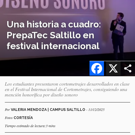
Una historia a cuadro:
PrepaTec Saltillo en
festival internacional
Facebook
X
Los estudiantes presentaron cortometrajes desarrollados en clase
en el Festival Internacional de Cortometrajes, consiguiendo una
mención honorífica por diseño sonoro
Por
- 11/12/2025
VALERIA MENDOZA | CAMPUS SALTILLO
Fotos
CORTESÍA
Tiempo estimado de lectura:3 mins