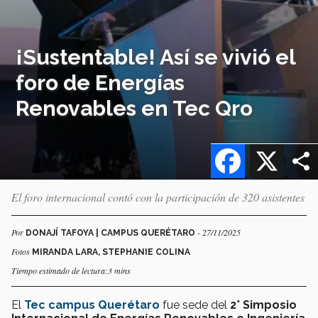
¡Sustentable! Así se vivió el
foro de Energías
Renovables en Tec Qro
Facebook
X
El foro internacional contó con la participación de 320 asistentes
Por
- 27/11/2025
DONAJÍ TAFOYA | CAMPUS QUERÉTARO
Fotos
MIRANDA LARA, STEPHANIE COLINA
Tiempo estimado de lectura:3 mins
El
Tec campus Querétaro
fue sede del
2° Simposio