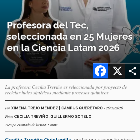
Profesora del Tec,
seleccionada en 25 Mujeres
en la Ciencia Latam 2026
Facebook
X
La profesora Cecilia Treviño es seleccionada por proyecto de
reciclar hules sintéticos mediante procesos químicos
Por
- 26/02/2026
XIMENA TREJO MÉNDEZ | CAMPUS QUERÉTARO
Fotos
CECILIA TREVIÑO, GUILLERMO SOTELO
Tiempo estimado de lectura:5 mins
Cecilia Treviño Quintanilla
, profesora e investigadora