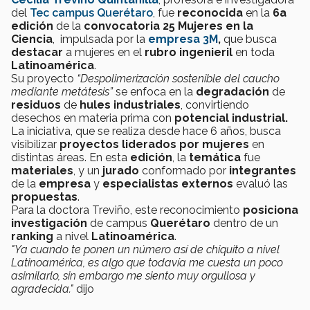
del
Tec campus Querétaro
, fue
reconocida
en la
6a
edición
de la
convocatoria
25 Mujeres en la
Ciencia
,
impulsada por la
empresa 3M
,
que busca
destacar
a mujeres en el
rubro ingenieril
en toda
Latinoamérica
.
Su proyecto
“Despolimerización sostenible del caucho
mediante metátesis”
se enfoca en la
degradación
de
residuos
de
hules industriales
, convirtiendo
desechos en materia prima con
potencial industrial.
La iniciativa, que se realiza desde hace 6 años, busca
visibilizar
proyectos liderados por mujeres
en
distintas áreas. En esta
edición
, la
temática
fue
materiales
, y un
jurado
conformado por
integrantes
de la
empresa
y
especialistas externos
evaluó las
propuestas
.
Para la doctora Treviño, este reconocimiento
posiciona
investigación
de campus
Querétaro
dentro de un
ranking
a nivel
Latinoamérica
.
"Ya cuando te ponen un número así de chiquito a nivel
Latinoamérica, es algo que todavía me cuesta un poco
asimilarlo, sin embargo me siento muy orgullosa y
agradecida."
dijo