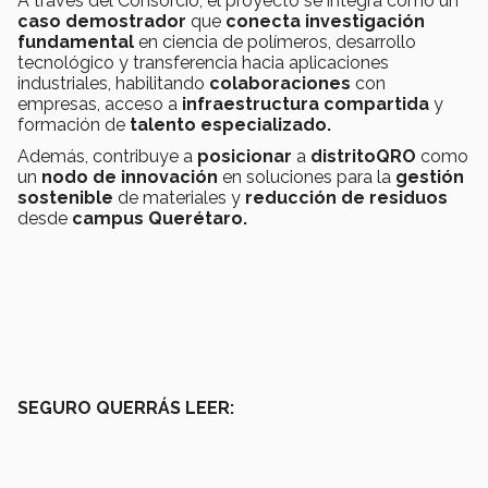
A través del Consorcio, el proyecto se integra como un
caso demostrador
que
conecta investigación
fundamental
en ciencia de polímeros, desarrollo
tecnológico y transferencia hacia aplicaciones
industriales, habilitando
colaboraciones
con
empresas, acceso a
infraestructura compartida
y
formación de
talento especializado.
Además, contribuye a
posicionar
a
distritoQRO
como
un
nodo de innovación
en soluciones para la
gestión
sostenible
de materiales y
reducción de residuos
desde
campus Querétaro.
SEGURO QUERRÁS LEER: