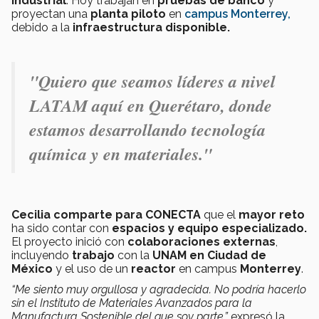
industrial
. Hoy trabajan en
pruebas de banco
y
proyectan una
planta piloto
en
campus Monterrey,
debido a la
infraestructura disponible.
"Quiero que seamos líderes a nivel
LATAM aquí en Querétaro, donde
estamos desarrollando tecnología
química y en materiales."
Cecilia comparte para CONECTA
que el
mayor reto
ha sido contar con
espacios y equipo especializado.
El proyecto inició con
colaboraciones externas
,
incluyendo
trabajo
con la
UNAM en Ciudad de
México
y el uso de un
reactor
en campus
Monterrey
.
“Me siento muy orgullosa y agradecida. No podría hacerlo
sin el Instituto de Materiales Avanzados para la
Manufactura Sostenible del que soy parte.”
expresó la