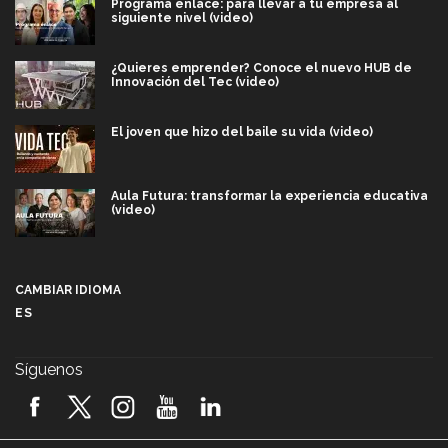
Programa enlace: para llevar a tu empresa al
siguiente nivel (video)
¿Quieres emprender? Conoce el nuevo HUB de
Innovación del Tec (video)
El joven que hizo del baile su vida (video)
Aula Futura: transformar la experiencia educativa
(video)
Más que un festival cultural: así es la magia de
VIBRART 2026 (video)
CAMBIAR IDIOMA
ES
Javier Guzmán: investigación con impacto social
(video)
Síguenos
¡México, en el top del mundial de robótica FIRST
2026! (video)