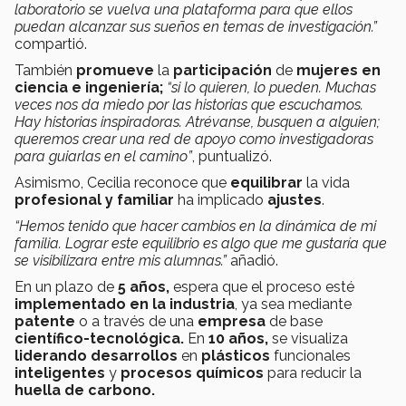
laboratorio se vuelva una plataforma para que ellos
puedan alcanzar sus sueños en temas de investigación.”
compartió.
También
promueve
la
participación
de
mujeres en
ciencia e ingeniería;
“si lo quieren, lo pueden. Muchas
veces nos da miedo por las historias que escuchamos.
Hay historias inspiradoras. Atrévanse, busquen a alguien;
queremos crear una red de apoyo como investigadoras
para guiarlas en el camino”
, puntualizó.
Asimismo, Cecilia reconoce que
equilibrar
la vida
profesional y familiar
ha implicado
ajustes
.
“Hemos tenido que hacer cambios en la dinámica de mi
familia. Lograr este equilibrio es algo que me gustaría que
se visibilizara entre mis alumnas.”
añadió.
En un plazo de
5 años,
espera que el proceso esté
implementado en la industria
, ya sea mediante
patente
o a través de una
empresa
de base
científico-tecnológica.
En
10 años,
se visualiza
liderando desarrollos
en
plásticos
funcionales
inteligentes
y
procesos químicos
para reducir la
huella de carbono.