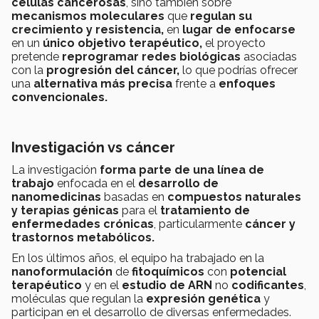
células cancerosas
, sino también sobre
mecanismos moleculares
que
regulan su
crecimiento y resistencia,
en
lugar de enfocarse
en un
único objetivo terapéutico,
el proyecto
pretende
reprogramar redes biológicas
asociadas
con la
progresión del cáncer,
lo que podrías ofrecer
una
alternativa más precisa
frente a
enfoques
convencionales.
Investigación vs cáncer
La investigación
forma parte de una línea de
trabajo
enfocada en el
desarrollo de
nanomedicinas
basadas en
compuestos naturales
y terapias génicas
para el
tratamiento de
enfermedades crónicas
, particularmente
cáncer y
trastornos metabólicos.
En los últimos años, el equipo ha trabajado en la
nanoformulación
de
fitoquímicos
con
potencial
terapéutico
y en el
estudio de ARN
no
codificantes
,
moléculas que regulan la
expresión genética
y
participan en el desarrollo de diversas enfermedades.