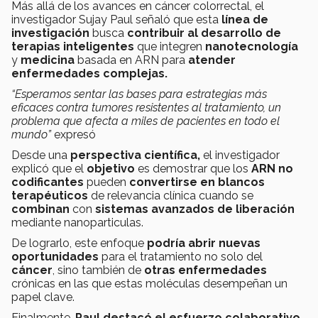
Más allá de los avances en cáncer colorrectal, el
investigador Sujay Paul señaló que esta
línea de
investigación
busca
contribuir al desarrollo de
terapias inteligentes
que integren
nanotecnología
y
medicina
basada en ARN para
atender
enfermedades complejas.
“Esperamos sentar las bases para estrategias más
eficaces contra tumores resistentes al tratamiento, un
problema que afecta a miles de pacientes en todo el
mundo”
expresó
Desde una
perspectiva científica,
el investigador
explicó que el
objetivo
es demostrar que los
ARN no
codificantes
pueden
convertirse en blancos
terapéuticos
de relevancia clínica cuando se
combinan
con
sistemas avanzados de liberación
mediante nanoparticulas.
De lograrlo, este enfoque
podría abrir nuevas
oportunidades
para el tratamiento no solo del
cáncer
, sino también de
otras enfermedades
crónicas en las que estas moléculas desempeñan un
papel clave.
Finalmente,
Paul destacó el esfuerzo colaborativo