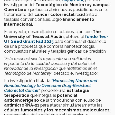
investigador del
Tecnológico de Monterrey campus
Querétaro
, que busca abrir nuevas posibilidades en el
tratamiento del
cáncer colorrectal
resistente a
terapias convencionales, logró
financiamiento
internacional.
El proyecto, desarrollado en colaboración con
The
University of Texas at Austin,
obtuvo el
fondo Tec-
UT Seed Grant Fall 2025
para continuar el desarrollo
de una propuesta que combina nanotecnología,
compuestos naturales y terapias génicas de precisión.
“Este reconocimiento representa una validación
importante de la calidad científica y del potencial
innovador de la investigación que realizamos en el
Tecnológico de Monterrey”,
destacó el investigador.
La investigación titulada
“Harnessing Nature and
Nanotechnology to Overcome Drug-Resistant
Colorectal Cancer”
propone una
estrategia
terapéutica
que integra el
potencial
anticancerígeno
de la timoquinona con el uso de
antimicroRNA-21
para atacar simultáneamente las
células tumorales y los mecanismos
moleculares
responsables de la resistencia al tratamiento.