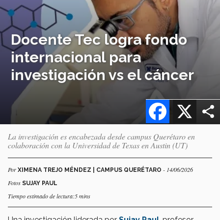
Docente Tec logra fondo
internacional para
investigación vs el cáncer
Facebook
X
La investigación es encabezada desde campus Querétaro en
colaboración con la Universidad de Texas en Austin (UT)
Por
- 14/06/2026
XIMENA TREJO MÉNDEZ | CAMPUS QUERÉTARO
Fotos
SUJAY PAUL
Tiempo estimado de lectura:5 mins
Una investigación liderada por
Sujay Paul
, profesor