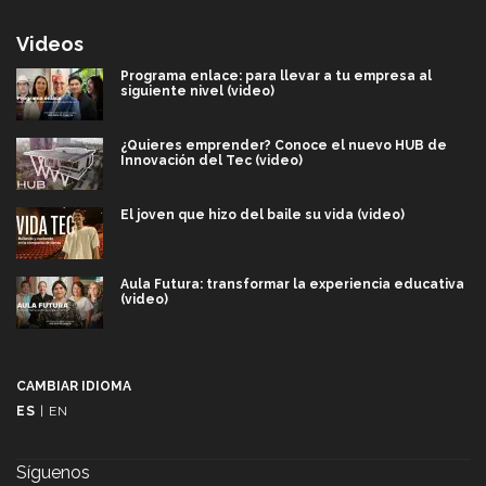
Videos
Programa enlace: para llevar a tu empresa al
siguiente nivel (video)
¿Quieres emprender? Conoce el nuevo HUB de
Innovación del Tec (video)
El joven que hizo del baile su vida (video)
Aula Futura: transformar la experiencia educativa
(video)
Más que un festival cultural: así es la magia de
VIBRART 2026 (video)
CAMBIAR IDIOMA
ES
|
EN
Javier Guzmán: investigación con impacto social
(video)
Síguenos