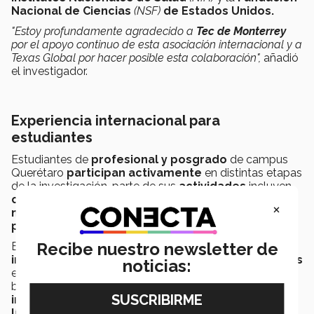
Nacional de Ciencias
(NSF)
de Estados Unidos.
"Estoy profundamente agradecido a
Tec de Monterrey
por el apoyo continuo de esta asociación internacional y a
Texas Global por hacer posible esta colaboración",
añadió
el investigador.
Experiencia internacional para
estudiantes
Estudiantes de
profesional y posgrado
de campus
Querétaro
participan activamente
en distintas etapas
de la investigación, parte de sus
actividades
incluyen
cultivos celulares, caracterización de
×
nanopartículas, análisis moleculares y
procesamiento de datos experimentales.
Recibe nuestro newsletter de
En palabras de Paul,
participar en una colaboración
internacional
de este nivel les permite
competencias
noticias:
en
áreas emergentes
como nanomedicina,
biotecnología y medicina de precisión, además de
interactuar
con
investigadores
de
instituciones
líderes a nivel mundial.