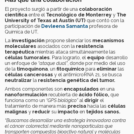
El proyecto surgió a partir de una
colaboración
científica
entre el
Tecnológico de Monterrey
y
The
University of Texas at Austin (UT)
que
contó con la
participación de
Devleena Samanta
profesora de
Química de UT.
La
investigación
propone silenciar los
mecanismos
moleculares
asociados con la
resistencia
terapéutica
mientras ataca simultáneamente las
células tumorales
. Para lograrlo, el
equipo
desarrollo
un enfoque de
“ataque dual”
, donde por medio del uso
de la
timoquinona
, un
fitoquímico
para
eliminar
las
células cancerosas
y el antimicroRNA 21, se busca
neutralizar
la
resistencia genética del tumor.
Ambos componentes son
encapsulados
en una
nanoformulación
recubierta de
ácido fólico,
que
funciona como un
“GPS biológico”
al
dirigir
el
tratamiento de manera más
precisa
hacia las
células
malignas
y
reducir
su
impacto
en
tejidos sanos.
“Buscamos desarrollar una estrategia innovadora contra
el cáncer colorrectal mediante nanopartículas que
transporten compuestos bioactivo natural y moléculas