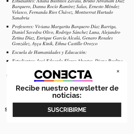
Estudiantes: Aitana Bustillos Zavala, Bruno Abraham Diaz
Barquero, Danna Rocío Ramírez Salas, Ernesto Méndez
Velasco, Fernanda Rios Chávez, Montserrat Hurtado
Sanabria
Profesores: Viviana Margarita Barquero Díaz Barriga,
Daniel Savedra Olivo, Rodrigo Sánchez Luna, Alejandro
Zetina Díaz, Enrique García Alcalá, Genaro Rosales
González, Ayça Kinik, Ethna Castillo Orozco
Escuela de Humanidades y Educación:
Estudiantes: José Eduardo Flores Aboytes, Diana Paulina
Subías
×
Profesores: Héctor Falcón Villa, Diana Hernández Martínez
Recibe nuestro newsletter de
noticias:
SEGURO QUERRÁS LEER