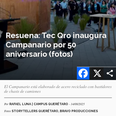
Resuena: Tec Qro inaugura
Campanario por 50
aniversario (fotos)
Facebook
X
El Campanario está elaborado de acero reciclado con bastidores
de chasis de camiones
Por
- 14/08/2025
RAFAEL LUNA | CAMPUS QUERÉTARO
Fotos
STORYTELLERS QUERÉTARO, BRAVO PRODUCCIONES