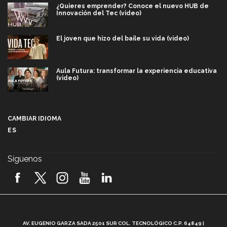
¿Quieres emprender? Conoce el nuevo HUB de
Innovación del Tec (video)
El joven que hizo del baile su vida (video)
Aula Futura: transformar la experiencia educativa
(video)
Más que un festival cultural: así es la magia de
VIBRART 2026 (video)
CAMBIAR IDIOMA
ES
Javier Guzmán: investigación con impacto social
(video)
Síguenos
¡México, en el top del mundial de robótica FIRST
2026! (video)
Vida Tec: Pasión, disciplina y básquetbol, con Gael
Adame (video)
A
AV. EUGENIO GARZA SADA 2501 SUR COL. TECNOLÓGICO C.P. 64849 |