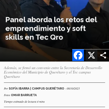
Panel aborda los retos del
emprendimiento y soft
skills en Tec Qro
Facebook
X
Además, se firmó un convenio entre la Secretaría de Desarrollo
Económico del Municipio de Querétaro y el Tec campus
Querétaro
Por
- 08/10/2025
SOFÍA IBARRA | CAMPUS QUERÉTARO
Fotos
OMAR BARRUETA
Tiempo estimado de lectura:4 mins