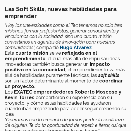
Las Soft Skills, nuevas habilidades para
emprender
“Hoy las universidades como el Tec tenemos no solo tres
misiones: formar profesionistas, generar conocimiento y
vincularnos con la sociedad, sino una cuarta misión,
convertirnos en agentes de innovación para nuestras
comunidades”,
compartió
Hugo Álvarez
.
Esta
cuarta misión
se ve
reflejada en el
emprendimiento
, el cual más allá de impulsar ideas
innovadoras también busca generar un
impacto
positivo en la comunidad,
el emprendimiento va más
allá de habilidades puramente técnicas, las
soft skills
son un factor determinante al momento de
coordinar
un proyecto.
Los
EXATEC emprendedores Roberto Moscoso y
Kevin Torres
compartieron su experiencia con su
proyecto, y cómo estas habilidades les ayudaron
cuando iban empezando para poder seguir creciendo su
idea.
“Operamos con la creencia de jamás perder la confianza
de alguien. Te da la oportunidad de repetir e iterar, así que
hay que sembrarla sin importar lo que hagas”,