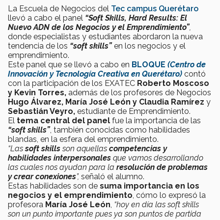
La Escuela de Negocios del
Tec campus Querétaro
llevó a cabo el panel
“Soft Skills, Hard Results: El
Nuevo ADN de los Negocios y el Emprendimiento”
,
donde especialistas y estudiantes abordaron la nueva
tendencia de los
“soft skills”
en los negocios y el
emprendimiento.
Este panel que se llevó a cabo en
BLOQUE
(Centro de
Innovación y Tecnología Creativa en Querétaro)
contó
con la participación de los EXATEC
Roberto Moscoso
y Kevin Torres,
además de los profesores de Negocios
Hugo Álvarez, María José León y Claudia Ramírez
y
Sebastián Veyro,
estudiante de Emprendimiento.
El
tema central del panel
fue la importancia de las
“soft skills”
, también conocidas como habilidades
blandas, en la esfera del emprendimiento.
“Las
soft skills
son aquellas
competencias y
habilidades interpersonales
que vamos desarrollando
las cuales nos ayudan para la
resolución de problemas
y crear conexiones
”,
señaló el alumno.
Estas habilidades son de
suma importancia en los
negocios y el emprendimiento
, cómo lo expresó la
profesora
María José León
,
“hoy en día las soft skills
son un punto importante pues ya son puntos de partida