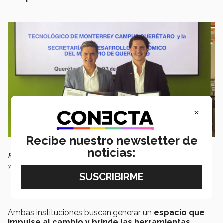
×
Recibe nuestro newsletter de
noticias:
Firma de convenio de colaboración Secretaría de Desarrollo Económico
y Tec de Monterrey en Querétaro. Foto: Omar Reyes.
Ambas instituciones buscan generar un
espacio que
impulse al cambio y brinde las herramientas
,