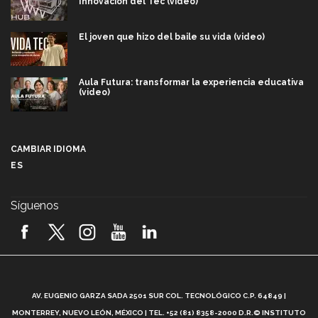
Innovación del Tec (video)
El joven que hizo del baile su vida (video)
Aula Futura: transformar la experiencia educativa
(video)
Más que un festival cultural: así es la magia de
VIBRART 2026 (video)
CAMBIAR IDIOMA
ES
Javier Guzmán: investigación con impacto social
(video)
Síguenos
¡México, en el top del mundial de robótica FIRST
2026! (video)
Vida Tec: Pasión, disciplina y básquetbol, con Gael
Adame (video)
A
AV. EUGENIO GARZA SADA 2501 SUR COL. TECNOLÓGICO C.P. 64849 |
L
¿Cómo es el Modelo Educativo Tec? (video)
MONTERREY, NUEVO LEÓN, MÉXICO | TEL. +52 (81) 8358-2000 D.R.© INSTITUTO