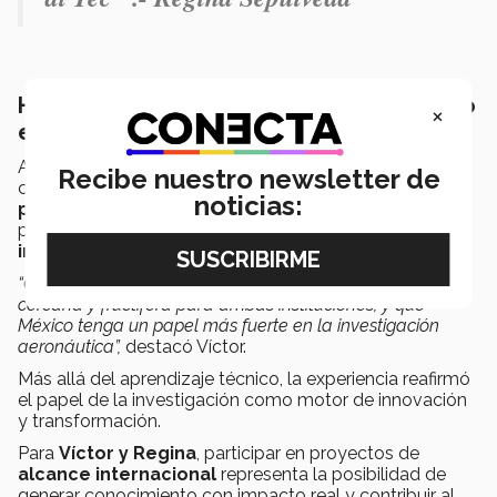
Hacia el futuro: investigación con impacto
×
en México
Actualmente, ambos estudiantes trabajan en el diseño
Recibe nuestro newsletter de
conceptual de un túnel de viento tipo
blowdown
para
noticias:
pruebas transónicas y supersónicas
, iniciativa que
podría convertirse en una referencia para la
investigación aeronáutica en Latinoamérica.
“Queremos que esta colaboración sea cada vez más
cercana y fructífera para ambas instituciones, y que
México tenga un papel más fuerte en la investigación
aeronáutica”,
destacó Víctor.
Más allá del aprendizaje técnico, la experiencia reafirmó
el papel de la investigación como motor de innovación
y transformación.
Para
Víctor y Regina
, participar en proyectos de
alcance internacional
representa la posibilidad de
generar conocimiento con impacto real y contribuir al