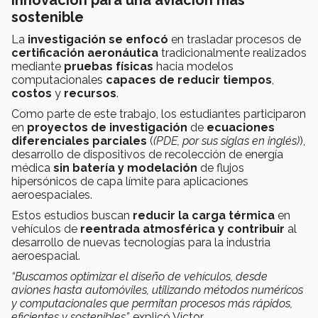
Innovación para una aviación más
sostenible
La
investigación se enfocó
en trasladar procesos de
certificación aeronáutica
tradicionalmente realizados
mediante
pruebas físicas
hacia modelos
computacionales
capaces de reducir tiempos
,
costos
y
recursos
.
Como parte de este trabajo, los estudiantes participaron
en
proyectos de investigación
de
ecuaciones
diferenciales parciales
(
(PDE, por sus siglas en inglés)
),
desarrollo de dispositivos de recolección de energía
médica
sin batería y modelación
de flujos
hipersónicos de capa límite para aplicaciones
aeroespaciales.
Estos estudios buscan
reducir la carga térmica
en
vehículos de
reentrada atmosférica y contribuir
al
desarrollo de nuevas tecnologías para la industria
aeroespacial.
“Buscamos optimizar el diseño de vehículos, desde
aviones hasta automóviles, utilizando métodos numéricos
y computacionales que permitan procesos más rápidos,
eficientes y sostenibles”,
explicó Víctor.