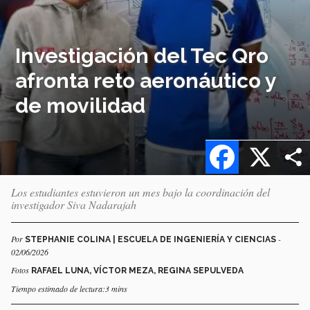
Investigación del Tec Qro
afronta reto aeronáutico y
de movilidad
Facebook
X
Los estudiantes estuvieron un mes bajo la coordinación del
investigador Siva Nadarajah
Por
-
STEPHANIE COLINA | ESCUELA DE INGENIERÍA Y CIENCIAS
02/06/2026
Fotos
RAFAEL LUNA, VÍCTOR MEZA, REGINA SEPULVEDA
Tiempo estimado de lectura:3 mins