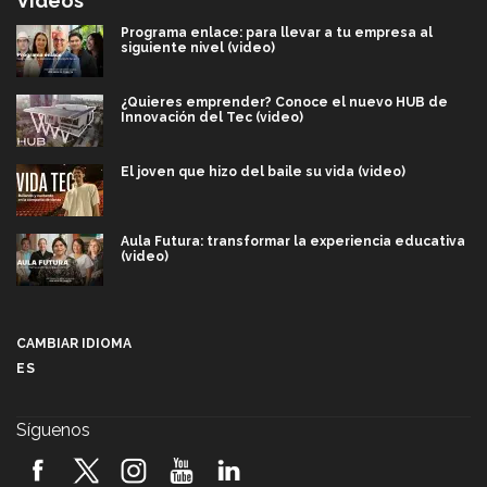
Videos
Programa enlace: para llevar a tu empresa al
siguiente nivel (video)
¿Quieres emprender? Conoce el nuevo HUB de
Innovación del Tec (video)
El joven que hizo del baile su vida (video)
Aula Futura: transformar la experiencia educativa
(video)
Más que un festival cultural: así es la magia de
VIBRART 2026 (video)
CAMBIAR IDIOMA
ES
Javier Guzmán: investigación con impacto social
(video)
Síguenos
¡México, en el top del mundial de robótica FIRST
2026! (video)