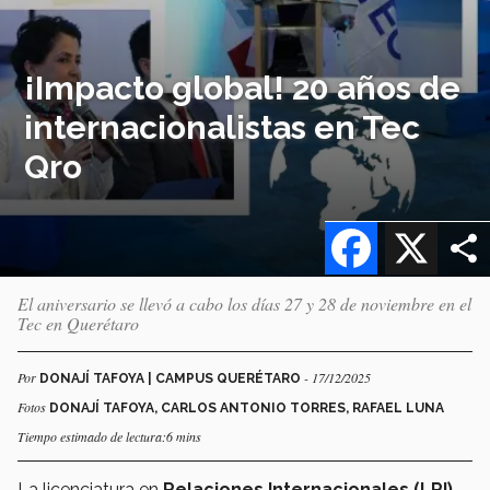
¡Impacto global! 20 años de
internacionalistas en Tec
Qro
Facebook
X
El aniversario se llevó a cabo los días 27 y 28 de noviembre en el
Tec en Querétaro
Por
- 17/12/2025
DONAJÍ TAFOYA | CAMPUS QUERÉTARO
Fotos
DONAJÍ TAFOYA, CARLOS ANTONIO TORRES, RAFAEL LUNA
Tiempo estimado de lectura:6 mins
La licenciatura en
Relaciones Internacionales (LRI)