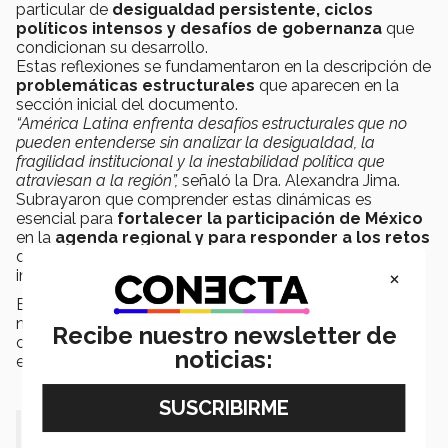
particular de
desigualdad persistente, ciclos
políticos intensos y desafíos de gobernanza
que
condicionan su desarrollo.
Estas reflexiones se fundamentaron en la descripción de
problemáticas estructurales
que aparecen en la
sección inicial del documento.
“América Latina enfrenta desafíos estructurales que no
pueden entenderse sin analizar la desigualdad, la
fragilidad institucional y la inestabilidad política que
atraviesan a la región”,
señaló la Dra. Alexandra Jima.
Subrayaron que comprender estas dinámicas es
esencial para
fortalecer la participación de México
en la
agenda regional y para responder a los retos
que plantea un entorno geopolítico cada vez más
×
interdependiente.
En ese sentido, el
panel coincidió
en que la región
necesita instituciones más estables y mecanismos de
Recibe nuestro newsletter de
cooperación que permitan sostener avances sociales y
noticias:
económicos.
“Entender el mundo hoy exige