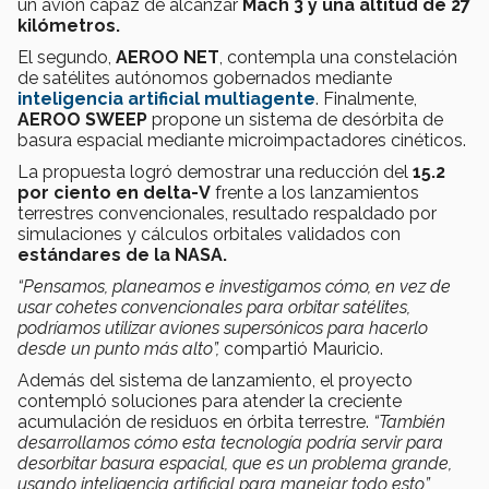
un avión capaz de alcanzar
Mach 3 y una altitud de 27
kilómetros.
El segundo,
AEROO NET
, contempla una constelación
de satélites autónomos gobernados mediante
inteligencia artificial multiagente
. Finalmente,
AEROO SWEEP
propone un sistema de desórbita de
basura espacial mediante microimpactadores cinéticos.
La propuesta logró demostrar una reducción del
15.2
por ciento en delta-V
frente a los lanzamientos
terrestres convencionales, resultado respaldado por
simulaciones y cálculos orbitales validados con
estándares de la NASA.
“Pensamos, planeamos e investigamos cómo, en vez de
usar cohetes convencionales para orbitar satélites,
podríamos utilizar aviones supersónicos para hacerlo
desde un punto más alto”,
compartió Mauricio.
Además del sistema de lanzamiento, el proyecto
contempló soluciones para atender la creciente
acumulación de residuos en órbita terrestre.
“También
desarrollamos cómo esta tecnología podría servir para
desorbitar basura espacial, que es un problema grande,
usando inteligencia artificial para manejar todo esto”,