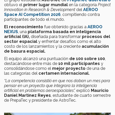
obtuvo el
primer lugar mundial
en la categoría
Project
Innovation in Research & Development
del
AEROO
Space AI Competition 2026
, compitiendo contra
participantes de todo el mundo.
El
reconocimiento
fue obtenido gracias a
AEROO
NEXUS
, una
plataforma basada en inteligencia
artificial (IA),
diseñada para transformar
procesos del
sector espacial
y enfrentar desafíos como el alto
costo de los lanzamientos y la creciente
acumulación
de basura espacial.
El equipo alcanzó una puntuación
de 100 sobre 100
,
destacándose entre más de
10 mil participantes
y
consolidándose como el
mejor proyecto
de una de
las categorías del
certamen internacional.
“La competencia consistió en que nos daban un mes para
pensar en un proyecto que integrara la inteligencia
artificial en problemas aeroespaciales”,
explicó
Mauricio
Daniel Martínez Reyes
, estudiante de cuarto semestre
de PrepaTec y presidente de AstroTec.