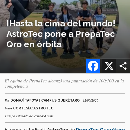
¡Hasta la cima del mundo!
AstroTec pone a PrepaTec
Qro en órbita
Facebook
X
El equipo de PrepaTec alcanzó una puntuación de 100/100 en la
competencia
Por
- 12/06/2026
DONAJÍ TAFOYA | CAMPUS QUERÉTARO
Fotos
CORTESÍA: ASTROTEC
Tiempo estimado de lectura:4 mins
El grupo estudiantil
AstroTec
de
PrepaTec Querétaro