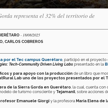
Gorda representa el 32% del territorio de
- 18/08/2025
QUERÉTARO
ÑO, CARLOS COBREROS
ra por el Tec campus Querétaro
, participó en el proyecto 
gies: Tech-Community Driven Living Labs
presentado en la
B
áficos y para apoyo con la producción
de un libro que mo
atRural Lab uno de los proyectos presentados por el 
era de la Sierra Gorda en Querétaro
, la cual, cuenta con
 modelo de turismo consciente y
Tejamanil
, sobre acciones d
rofesor Emanuele Giorgi
y la profesora
Maria Elena de l