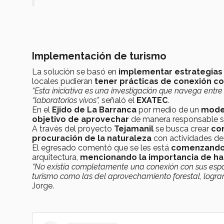
Implementación de turismo
La solución se basó en
implementar estrategias
locales pudieran
tener prácticas de conexión con
“Esta iniciativa es una investigación que navega entre
“laboratorios vivos”,
señaló el
EXATEC
.
En el
Ejido de La Barranca
por medio de un
model
objetivo de aprovechar
de manera responsable s
A través del proyecto
Tejamanil
se busca crear
con
procuración de la naturaleza
con actividades d
El egresado comentó que se les está
comenzando a
arquitectura,
mencionando la importancia de ha
“No existía completamente una conexión con sus espac
turismo como las del aprovechamiento forestal, logra
Jorge.