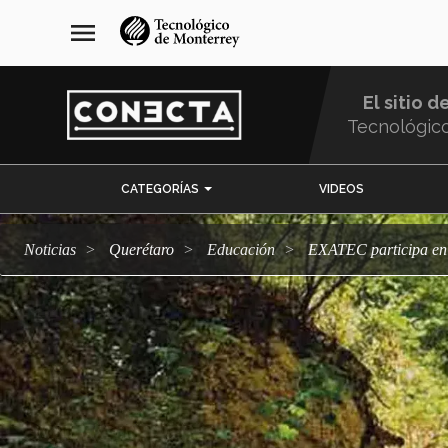
Pasar
navegación
menu
al
principal
contenido
principal
El sitio d
Tecnológic
Menu
CATEGORÍAS
VIDEOS
Comunidad
Noticias
Querétaro
Educación
EXATEC participa en