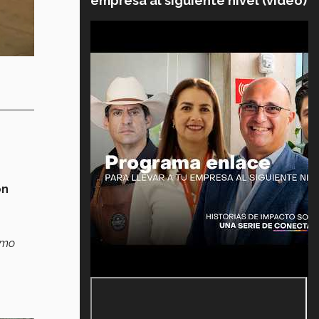
empresa al siguiente nivel (video)
on
omo