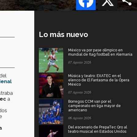
Lo más nuevo
México va por pase olímpico en
mundial de flag football en Alemania
07 Agosto 2026
del
Música y teatro: EXATEC en el
elenco de El Fantasma de la Ópera
ienal
México
07 Agosto 2026
straba
Tec
a
Borregos CCM van por el
campeonato en liga mayor de
 dos
americano
e
06 Agosto 2026
a
Del escenario de PrepaTec Qro al
teatro musical en Estados Unidos