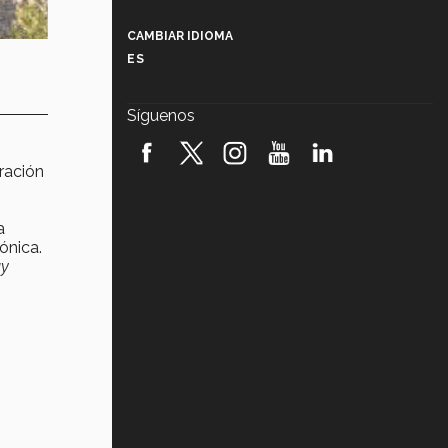
Más que un festival cultural: así es
la magia de VIBRART 2026 (video)
CAMBIAR IDIOMA
ES
Javier Guzmán: investigación con
impacto social (video)
Síguenos
¡México, en el top del mundial de
robótica FIRST 2026! (video)
ración
Vida Tec: Pasión, disciplina y
básquetbol, con Gael Adame
(video)
a
ónica.
¿Cómo es el Modelo Educativo
uy
Tec? (video)
Vida Tec: Feminismo e Inteligencia
Artificial, Paola Ricaurte (video)