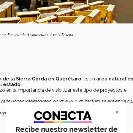
oto: Escuela de Arquitectura, Arte y Diseño.
a de la Sierra Gorda en Querétaro
, es un
área natural c
l estado.
zó en la importancia de visibilizar este tipo de proyectos e
 reflexiones interesantes, porque la arquitectura se entiende c
.
×
yecto y visibilizar todas estas innovaciones que se están
Recibe nuestro newsletter de