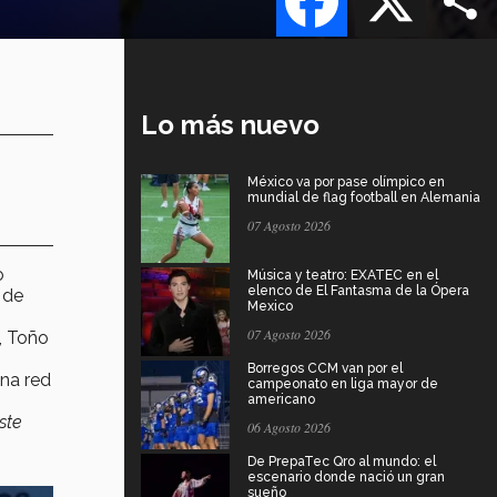
Lo más nuevo
México va por pase olímpico en
mundial de flag football en Alemania
07 Agosto 2026
o
Música y teatro: EXATEC en el
elenco de El Fantasma de la Ópera
 de
Mexico
07 Agosto 2026
, Toño
Borregos CCM van por el
una red
campeonato en liga mayor de
americano
ste
06 Agosto 2026
De PrepaTec Qro al mundo: el
escenario donde nació un gran
sueño