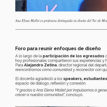
Ana Elena Mallet es profesora distinguida en diseño del Tec de Mo
Foro para reunir enfoques de diseño
A lo largo de la
participación de los egresados
d
hoy profesionales compartieron sus experiencias y h
Para
Alejandro Zetina
, director regional del dep
reencontrarnos como comunidad y reconectar con quien
El docente agradeció a los
speakers, estudiante
espacio de diálogo, reflexión y conexión.
"Y gracias a Ana Elena Mallet por impulsarnos a gener
crecer a nuestra comunidad",
concluyó.