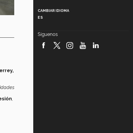
Más que un festival cultural: así es
la magia de VIBRART 2026 (video)
CAMBIAR IDIOMA
ES
Javier Guzmán: investigación con
impacto social (video)
Síguenos
¡México, en el top del mundial de
robótica FIRST 2026! (video)
Vida Tec: Pasión, disciplina y
básquetbol, con Gael Adame
(video)
errey,
¿Cómo es el Modelo Educativo
Tec? (video)
sidades
Vida Tec: Feminismo e Inteligencia
esión
,
Artificial, Paola Ricaurte (video)