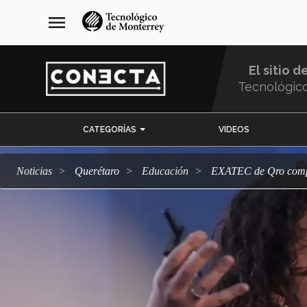
Pasar
navegación
menu
al
principal
contenido
principal
El sitio d
Tecnológic
Menu
CATEGORÍAS
VIDEOS
Comunidad
Noticias
Querétaro
Educación
EXATEC de Qro compa