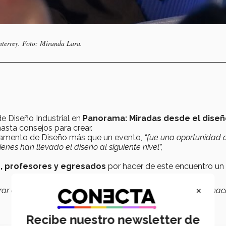
nterrey. Foto: Miranda Lara.
e Diseño Industrial en
Panorama: Miradas desde el dise
asta consejos para crear.
artamento de Diseño más que un evento,
“fue una oportunidad 
es han llevado el diseño al siguiente nivel”,
s, profesores y egresados
por hacer de este encuentro un
×
ar este reencuentro y seguir fortaleciendo los vínculos que ha
Recibe nuestro newsletter de