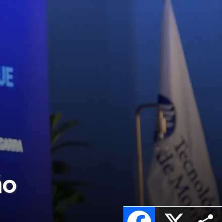
ño
Facebook
X