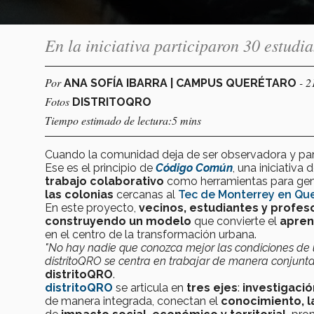
En la iniciativa participaron 30 estudia
Por
- 2
ANA SOFÍA IBARRA | CAMPUS QUERÉTARO
Fotos
DISTRITOQRO
Tiempo estimado de lectura:5 mins
Cuando la comunidad deja de ser observadora y part
Ese es el principio de
Código Común
, una iniciativa 
trabajo colaborativo
como herramientas para ge
las colonias
cercanas al
Tec de Monterrey en Qu
En este proyecto,
vecinos, estudiantes y profes
construyendo un modelo
que convierte el
apren
en el centro de la transformación urbana.
"No hay nadie que conozca mejor las condiciones de u
distritoQRO se centra en trabajar de manera conjunta
distritoQRO
.
distritoQRO
se articula en
tres ejes
:
investigació
de manera integrada, conectan el
conocimiento, la