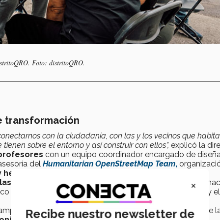
distritoQRO. Foto: distritoQRO.
e transformación
nectarnos con la ciudadanía, con las y los vecinos que habita
e tienen sobre el entorno y así construir con ellos”,
explicó la dir
 profesores
con un equipo coordinador encargado de diseña
asesoría del
Humanitarian OpenStreetMap Team
,
organizaci
y herramientas de mapeo participativo.
 las colonias
que conforman el distrito, que incluyó informa
×
ico fue el primer paso, a lo que le siguió la escucha activa y el
campus contempladas en el polígono de
distritoQRO
entre l
Recibe nuestro newsletter de
 Conjunto Parques y Constituyentes Fovissste.