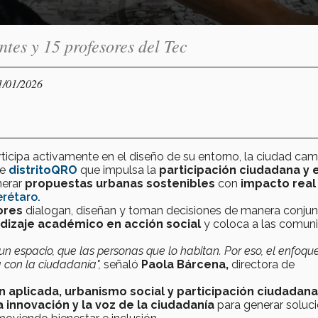
ntes y 15 profesores del Tec
1/01/2026
icipa activamente en el diseño de su entorno, la ciudad cam
de
distritoQRO
que impulsa la
participación ciudadana y e
nerar
propuestas urbanas sostenibles
con
impacto real
erétaro.
ores
dialogan, diseñan y toman decisiones de manera conjun
dizaje académico en acción social
y coloca a las comun
n espacio, que las personas que lo habitan. Por eso, el enfoqu
 con la ciudadanía",
señaló
Paola Bárcena,
directora de
n aplicada, urbanismo social y participación ciudadana
 innovación y la voz de la ciudadanía
para generar soluc