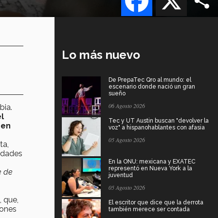
Lo más nuevo
De PrepaTec Qro al mundo: el
escenario donde nació un gran
sueño
06 Agosto 2026
bia.
l
Tec y UT Austin buscan "devolver la
 en
voz" a hispanohablantes con afasia
05 Agosto 2026
ta,
idades
En la ONU: mexicana y EXATEC
representó en Nueva York a la
e de
juventud
05 Agosto 2026
, que,
El escritor que dice que la derrota
iones
también merece ser contada