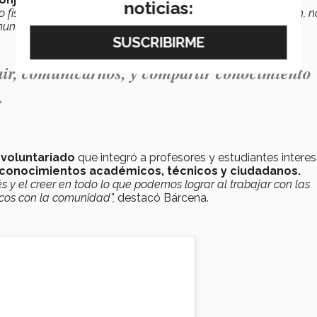
noticias:
o físico, sino escuchar a quienes lo habitan. Desde esta visión, n
munidad”,
expresó Paola.
ir, comunicarnos, y compartir conocimiento
.
 voluntariado
que integró a profesores y estudiantes intere
conocimientos académicos, técnicos y ciudadanos.
és y el creer en todo lo que podemos lograr al trabajar con las
icos con la comunidad”,
destacó Bárcena.