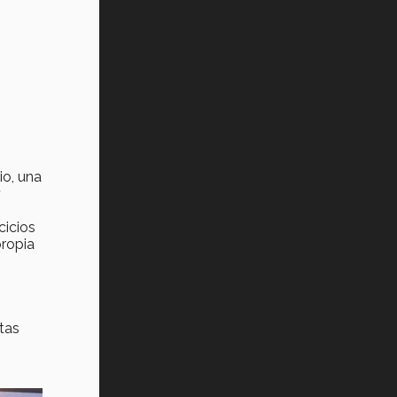
io, una
y
cicios
ropia
tas