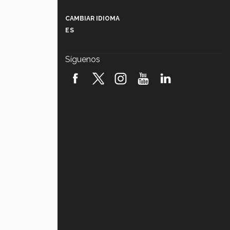
Más que un festival cultural: así es
la magia de VIBRART 2026 (video)
CAMBIAR IDIOMA
ES
Javier Guzmán: investigación con
impacto social (video)
Síguenos
¡México, en el top del mundial de
robótica FIRST 2026! (video)
Vida Tec: Pasión, disciplina y
básquetbol, con Gael Adame
(video)
¿Cómo es el Modelo Educativo
Tec? (video)
Vida Tec: Feminismo e Inteligencia
Artificial, Paola Ricaurte (video)