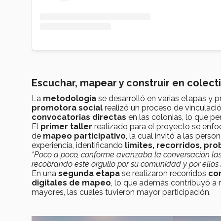
Escuchar, mapear y construir en colect
La
metodología
se desarrolló en varias etapas y pr
promotora social
realizó un proceso de vinculaci
convocatorias directas
en las colonias, lo que pe
El
primer taller
realizado para el proyecto se enfoc
de
mapeo participativo
, la cual invitó a las per
experiencia, identificando
límites, recorridos, pr
“Poco a poco, conforme avanzaba la conversación las
recobrando este orgullo por su comunidad y por ellos
En una
segunda etapa
se realizaron recorridos
co
digitales de mapeo
, lo que además contribuyó a r
mayores, las cuales tuvieron mayor participación.