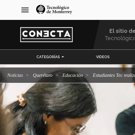
Pasar
navegación
menu
al
principal
contenido
principal
El sitio d
Tecnológic
Menu
CATEGORÍAS
VIDEOS
Comunidad
Noticias
Querétaro
Educación
Estudiantes Tec real