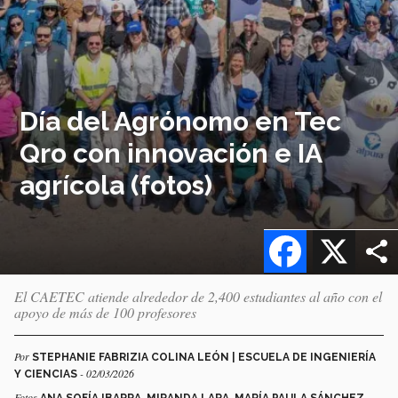
Día del Agrónomo en Tec
Qro con innovación e IA
agrícola (fotos)
Facebook
X
El CAETEC atiende alrededor de 2,400 estudiantes al año con el
apoyo de más de 100 profesores
Por
STEPHANIE FABRIZIA COLINA LEÓN | ESCUELA DE INGENIERÍA
- 02/03/2026
Y CIENCIAS
Fotos
ANA SOFÍA IBARRA, MIRANDA LARA, MARÍA PAULA SÁNCHEZ,