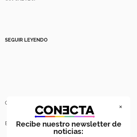
SEGUIR LEYENDO
Campus:
Querétaro
×
Recibe nuestro newsletter de
Escuelas:
Ingeniería y Ciencias
noticias: