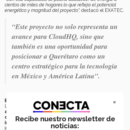
cientos de miles de hogares lo que refleja el potencial
energético y magnitud del proyecto”,
destacó el EXATEC.
“Este proyecto no solo representa un
avance para CloudHQ, sino que
también es una oportunidad para
posicionar a Querétaro como un
centro estratégico para la tecnología
en México y América Latina".
×
EXATEC al frente de un megacampus
Luis recuerda una de las
tantas enseñanzas
aprendidas
durante sus estudios de
licenciatura en
campus Querétaro
fue la gestión de
proyectos e
Recibe nuestro newsletter de
involucrarse
desde un inicio con empresas de
noticias:
infraestructura.