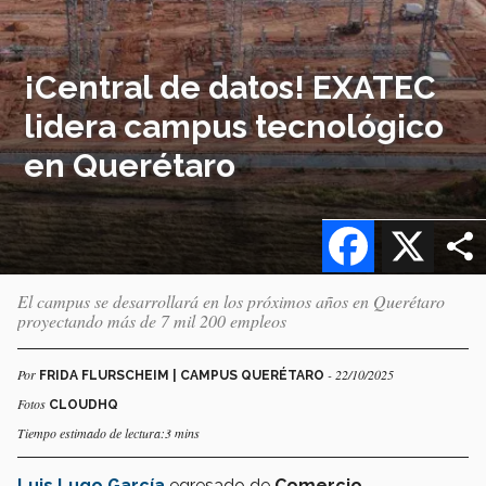
¡Central de datos! EXATEC
lidera campus tecnológico
en Querétaro
Facebook
X
El campus se desarrollará en los próximos años en Querétaro
proyectando más de 7 mil 200 empleos
Por
- 22/10/2025
FRIDA FLURSCHEIM | CAMPUS QUERÉTARO
Fotos
CLOUDHQ
Tiempo estimado de lectura:3 mins
Luis Lugo García
egresado de
Comercio