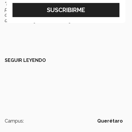
“Lo que aprendí en el Tec, especialmente en la gestión de
proyectos bajo presión, es clave para liderar iniciativas
como esta, que no solo transforman a una empresa, sino
a toda una región",
afirmó el egresado.
SEGUIR LEYENDO
Campus:
Querétaro