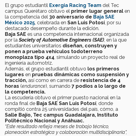
El grupo estudiantil
Exergia Racing Team
del Tec
campus Querétaro obtuvo el
primer lugar general
en
la competencia del
30 aniversario de
Baja SAE
México 2025
, celebrada en
San Luis Potosí
, por su
destacado desempeño durante la edición.
Baja SAE
es una competencia internacional organizada
por la
Society of Automotive Engineers (SAE)
, en la que
estudiantes universitarios
diseñan, construyen y
ponen a prueba
vehículos todoterreno
monoplaza tipo 4x4
, simulando un proyecto real de
ingeniería automotriz.
Además, el grupo estudiantil obtuvo
los primeros
lugares
en
pruebas dinámicas como suspensión y
tracción,
así como en carrera de
resistencia de 4
horas
(
endurance
), sumando
7 podios a lo largo de
la competencia.
La escudería obtuvo el primer puesto nacional en la
ronda final de
Baja SAE San Luis Potosí
, donde
compitió contra 25 universidades del país, cómo, a
Salle Bajío, Tec campus Guadalajara, Instituto
Politécnico Nacional y Anáhuac.
“Este resultado refleja meses de trabajo técnico,
planeación estratégica y colaboración multidisciplinaria”,