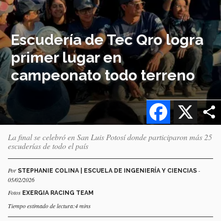
Escudería de Tec Qro logra
primer lugar en
campeonato todo terreno
Facebook
X
La final se celebró en San Luis Potosí donde participaron más 25
escuderías de todo el país
Por
-
STEPHANIE COLINA | ESCUELA DE INGENIERÍA Y CIENCIAS
05/02/2026
Fotos
EXERGIA RACING TEAM
Tiempo estimado de lectura:4 mins