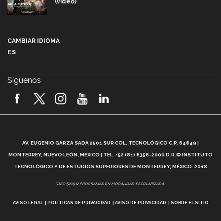
(video)
Más que un festival cultural: así es la magia de
VIBRART 2026 (video)
CAMBIAR IDIOMA
ES
Javier Guzmán: investigación con impacto social
(video)
Síguenos
¡México, en el top del mundial de robótica FIRST
2026! (video)
Vida Tec: Pasión, disciplina y básquetbol, con Gael
Adame (video)
A
AV. EUGENIO GARZA SADA 2501 SUR COL. TECNOLÓGICO C.P. 64849 |
L
¿Cómo es el Modelo Educativo Tec? (video)
MONTERREY, NUEVO LEÓN, MÉXICO | TEL. +52 (81) 8358-2000 D.R.© INSTITUTO
TECNOLÓGICO Y DE ESTUDIOS SUPERIORES DE MONTERREY, MÉXICO. 2018
Vida Tec: Feminismo e Inteligencia Artificial, Paola
*DEC-520912 PROGRAMAS EN MODALIDAD ESCOLARIZADA.
Ricaurte (video)
AVISO LEGAL
POLÍTICAS DE PRIVACIDAD
AVISO DE PRIVACIDAD
SOBRE EL SITIO