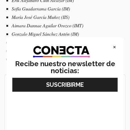
Erik Alejandro Cuin Alcázar (IM)
Sofía Guadarrama García (IM)
María José García Muñoz (IIS)
Aimara Dannae Aguilar Orozco (IMT)
Gonzalo Miguel Sánchez Antón (IM)
Ximena Mandujano Quezada (IMT)
×
Andrea Itzel Nájera Fuentes (IIS)
Ulianov Lennin Candelario Gutiérrez (IMT)
Recibe nuestro newsletter de
noticias: