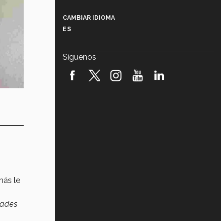
Más que un festival cultural: así es
la magia de VIBRART 2026 (video)
CAMBIAR IDIOMA
ES
Javier Guzmán: investigación con
impacto social (video)
Síguenos
¡México, en el top del mundial de
robótica FIRST 2026! (video)
Vida Tec: Pasión, disciplina y
básquetbol, con Gael Adame
(video)
¿Cómo es el Modelo Educativo
Tec? (video)
Vida Tec: Feminismo e Inteligencia
Artificial, Paola Ricaurte (video)
más le
dades