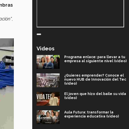
imbras
ación”
,
Videos
Programa enlace: para llevar a tu
empresa al siguiente nivel (video)
¿Quieres emprender? Conoce el
nuevo HUB de Innovación del Tec
(video)
El joven que hizo del baile su vida
(video)
Aula Futura: transformar la
experiencia educativa (video)