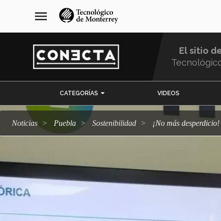
Pasar
navegación
menu
al
principal
contenido
principal
El sitio d
Tecnológic
Menu
CATEGORÍAS
VIDEOS
Comunidad
Noticias
Puebla
sostenibilidad
¡No más desperdici