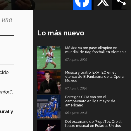
n una
Lo más nuevo
México va por pase olímpico en
mundial de flag football en Alemania
07 Agosto 2026
ocido
Música y teatro: EXATEC en el
elenco de El Fantasma de la Ópera
Mexico
07 Agosto 2026
nfort”
,
Borregos CCM van por el
campeonato en liga mayor de
,
americano
ural y
06 Agosto 2026
Del escenario de PrepaTec Qro al
teatro musical en Estados Unidos