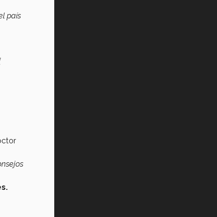
el país
l
octor
onsejos
s.