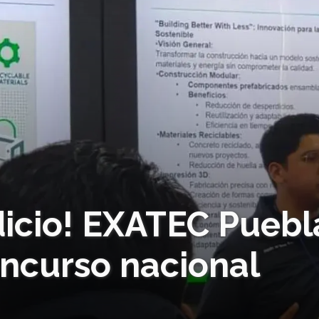
icio! EXATEC Puebl
concurso nacional