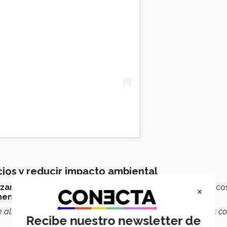
cios y reducir impacto ambiental
lizar materiales desperdiciados en obras
, como plástico
×
nentes
de uso constructivo.
se alinearan con filosofías de la empresa, como construir más c
Recibe nuestro newsletter de