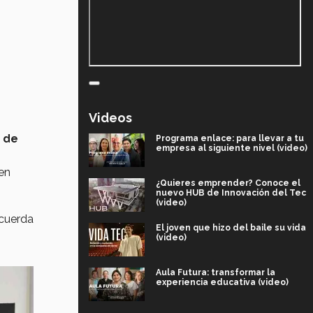
Videos
o de
Programa enlace: para llevar a tu
empresa al siguiente nivel (video)
 en
¿Quieres emprender? Conoce el
nuevo HUB de Innovación del Tec
(video)
ecuerda
El joven que hizo del baile su vida
(video)
Aula Futura: transformar la
experiencia educativa (video)