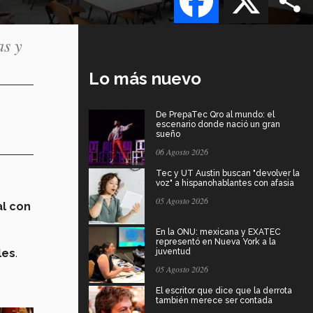
as y
Lo más nuevo
De PrepaTec Qro al mundo: el
escenario donde nació un gran
sueño
06 Agosto 2026
Tec y UT Austin buscan "devolver la
voz" a hispanohablantes con afasia
05 Agosto 2026
l con
En la ONU: mexicana y EXATEC
representó en Nueva York a la
les
.
juventud
05 Agosto 2026
El escritor que dice que la derrota
también merece ser contada