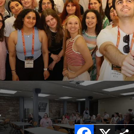
l
Facebook
X