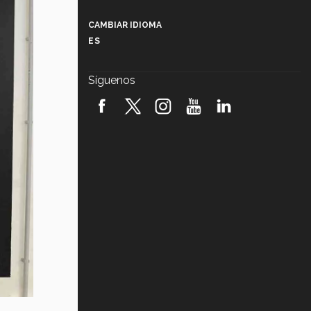
Más que un festival cultural: así es
la magia de VIBRART 2026 (video)
CAMBIAR IDIOMA
ES
Javier Guzmán: investigación con
impacto social (video)
Síguenos
¡México, en el top del mundial de
robótica FIRST 2026! (video)
Vida Tec: Pasión, disciplina y
básquetbol, con Gael Adame
(video)
¿Cómo es el Modelo Educativo
Tec? (video)
Vida Tec: Feminismo e Inteligencia
Artificial, Paola Ricaurte (video)