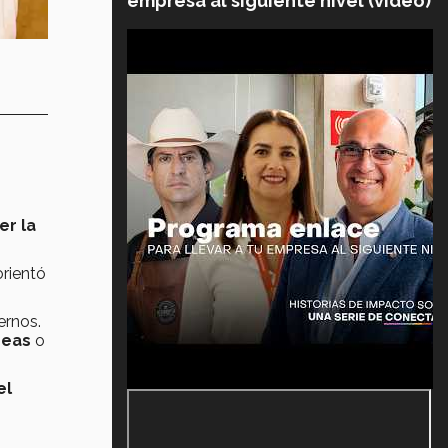
empresa al siguiente nivel (video)
er la
rientó
ernos.
deas
o
el