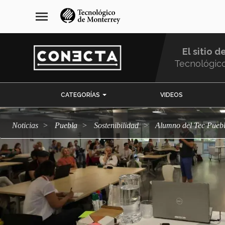
Pasar
navegación
menu
al
principal
contenido
principal
El sitio d
Tecnológic
Menu
CATEGORÍAS
VIDEOS
Comunidad
Noticias
Puebla
sostenibilidad
Alumno del Tec Puebl