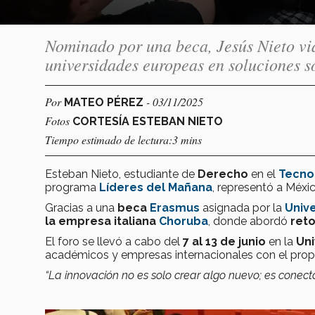
Nominado por una beca, Jesús Nieto via
universidades europeas en soluciones s
Por
- 03/11/2025
MATEO PÉREZ
Fotos
CORTESÍA ESTEBAN NIETO
Tiempo estimado de lectura:3 mins
Esteban Nieto, estudiante de
Derecho
en el
Tecno
programa
Líderes del Mañana
, representó a Méxi
Gracias a una
beca
Erasmus
asignada por la
Univ
la empresa italiana
Choruba
, donde abordó
reto
El foro se llevó a cabo del
7 al 13 de junio
en la
Uni
académicos y empresas internacionales con el pro
“La innovación no es solo crear algo nuevo; es conecta