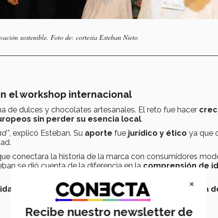
vación sostenible. Foto de: cortesía Esteban Nieto
en el workshop internacional
na de dulces y chocolates artesanales. El reto fue hacer
crec
ropeos sin perder su esencia local
.
ad”
, explicó Esteban. Su
aporte
fue
jurídico y ético
ya que o
ad.
ue conectara la historia de la marca con consumidores mod
teban se dió cuenta de la diferencia en la
comprensión de i
×
lidad
fue un reto pero
terminó siendo
la mayor fortaleza d
Recibe nuestro newsletter de