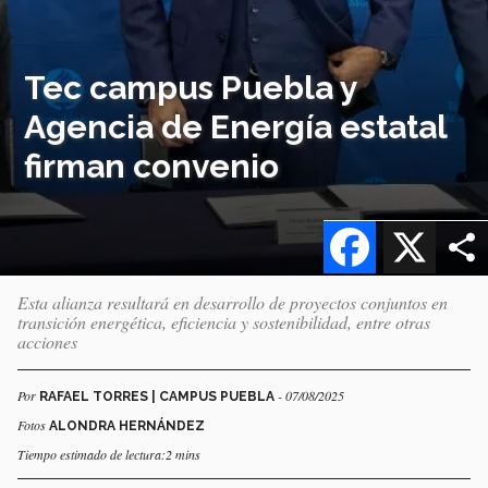
Tec campus Puebla y
Agencia de Energía estatal
firman convenio
Facebook
X
Esta alianza resultará en desarrollo de proyectos conjuntos en
transición energética, eficiencia y sostenibilidad, entre otras
acciones
Por
- 07/08/2025
RAFAEL TORRES | CAMPUS PUEBLA
Fotos
ALONDRA HERNÁNDEZ
Tiempo estimado de lectura:2 mins