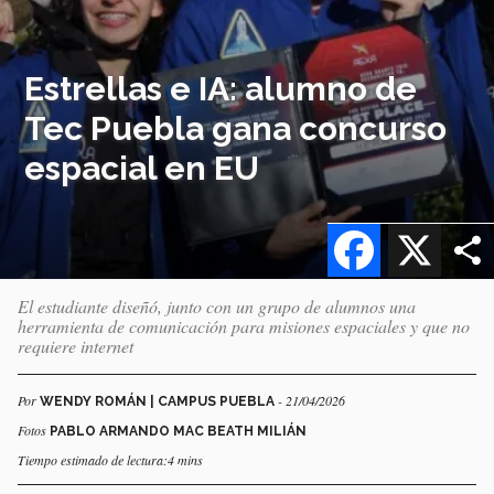
Estrellas e IA: alumno de
Tec Puebla gana concurso
espacial en EU
Facebook
X
El estudiante diseñó, junto con un grupo de alumnos una
herramienta de comunicación para misiones espaciales y que no
requiere internet
Por
- 21/04/2026
WENDY ROMÁN | CAMPUS PUEBLA
Fotos
PABLO ARMANDO MAC BEATH MILIÁN
Tiempo estimado de lectura:4 mins