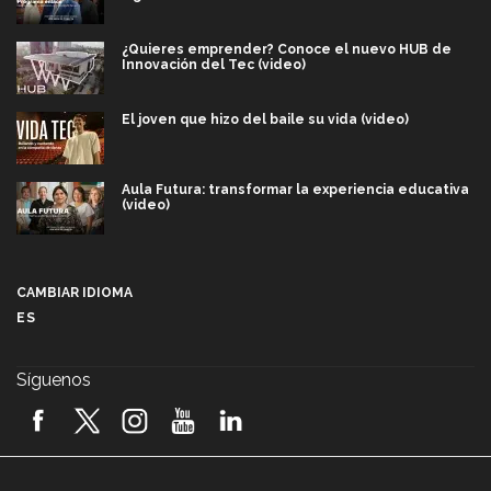
¿Quieres emprender? Conoce el nuevo HUB de
Innovación del Tec (video)
El joven que hizo del baile su vida (video)
Aula Futura: transformar la experiencia educativa
(video)
Más que un festival cultural: así es la magia de
VIBRART 2026 (video)
CAMBIAR IDIOMA
ES
Javier Guzmán: investigación con impacto social
(video)
Síguenos
¡México, en el top del mundial de robótica FIRST
2026! (video)
Vida Tec: Pasión, disciplina y básquetbol, con Gael
Adame (video)