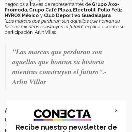
negocios a través de representantes de
Grupo Axo-
Promoda
,
Grupo Café Plaza
,
Electrolit
,
Pollo Feliz
,
HYROX México
y
Club Deportivo Guadalajara
.
"Las marcas que perduran son aquellas que honran su
historia mientras construyen el futuro",
explicó durante su
participación, Arlin Villar.
"Las marcas que perduran son
aquellas que honran su historia
mientras construyen el futuro".-
Arlin Villar
×
Aprender organizando
La organización del congreso estuvo a cargo de
integrantes de
SELEM
, con el acompañamiento de
Recibe nuestro newsletter de
Helga Ochoa
, directora de la carrera de