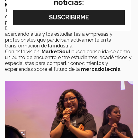
noticias:
Mercadotecnia
.
Tras la realización de su segunda edición, los
organizadores ya contemplan nuevas oportunidades
para ampliar el alcance de
MarketSoul
.
De acuerdo con
Helga Ochoa
, el objetivo es continuar
acercando a las y los estudiantes a empresas y
profesionales que participan activamente en la
transformación de la industria.
Con esta visión,
MarketSoul
busca consolidarse como
un punto de encuentro entre estudiantes, académicos y
especialistas para compartir conocimientos y
experiencias sobre el futuro de la
mercadotecnia
.