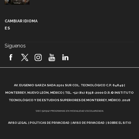
Más que un festival cultural: así es la magia de
VIBRART 2026 (video)
CAMBIAR IDIOMA
ES
Javier Guzmán: investigación con impacto social
(video)
Síguenos
¡México, en el top del mundial de robótica FIRST
2026! (video)
Vida Tec: Pasión, disciplina y básquetbol, con Gael
Adame (video)
A
AV. EUGENIO GARZA SADA 2501 SUR COL. TECNOLÓGICO C.P. 64849 |
L
¿Cómo es el Modelo Educativo Tec? (video)
MONTERREY, NUEVO LEÓN, MÉXICO | TEL. +52 (81) 8358-2000 D.R.© INSTITUTO
TECNOLÓGICO Y DE ESTUDIOS SUPERIORES DE MONTERREY, MÉXICO. 2018
Vida Tec: Feminismo e Inteligencia Artificial, Paola
*DEC-520912 PROGRAMAS EN MODALIDAD ESCOLARIZADA.
Ricaurte (video)
AVISO LEGAL
POLÍTICAS DE PRIVACIDAD
AVISO DE PRIVACIDAD
SOBRE EL SITIO