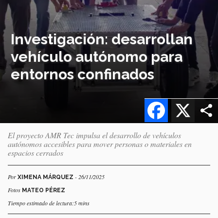
Investigación: desarrollan
vehículo autónomo para
entornos confinados
Facebook
X
El proyecto AMR Tec impulsa el desarrollo de vehículos
autónomos accesibles para mover personas o materiales en
espacios cerrados
Por
- 26/11/2025
XIMENA MÁRQUEZ
Fotos
MATEO PÉREZ
Tiempo estimado de lectura:5 mins