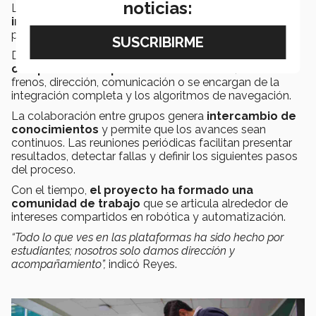
noticias:
La iniciativa se mantiene activa gracias a la
incorporación continua
de estudiantes de
preparatoria, profesional y posgrado.
Dependiendo del nivel,
los estudiantes desarrollan
componentes específicos del sistema
, como
frenos, dirección, comunicación o se encargan de la
integración completa y los algoritmos de navegación.
La colaboración entre grupos genera
intercambio de
conocimientos
y permite que los avances sean
continuos. Las reuniones periódicas facilitan presentar
resultados, detectar fallas y definir los siguientes pasos
del proceso.
Con el tiempo,
el proyecto ha formado una
comunidad de trabajo
que se articula alrededor de
intereses compartidos en robótica y automatización.
“Todo lo que ves en las plataformas ha sido hecho por
estudiantes; nosotros solo damos dirección y
acompañamiento”,
indicó Reyes.