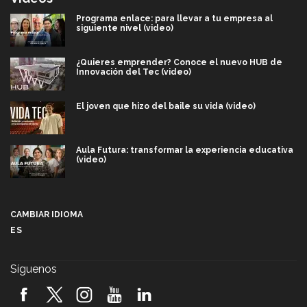
Programa enlace: para llevar a tu empresa al
siguiente nivel (video)
¿Quieres emprender? Conoce el nuevo HUB de
Innovación del Tec (video)
El joven que hizo del baile su vida (video)
Aula Futura: transformar la experiencia educativa
(video)
Más que un festival cultural: así es la magia de
VIBRART 2026 (video)
CAMBIAR IDIOMA
ES
Javier Guzmán: investigación con impacto social
(video)
Síguenos
¡México, en el top del mundial de robótica FIRST
2026! (video)