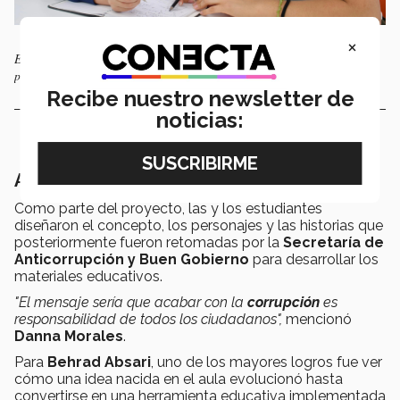
×
Estudiantes del Tec Puebla trabajan en el desarrollo creativo y la
planeación del proyecto audiovisual Corruptelitas.
Recibe nuestro newsletter de
noticias:
Aprendizaje con impacto social
Como parte del proyecto, las y los estudiantes
diseñaron el concepto, los personajes y las historias que
posteriormente fueron retomadas por la
Secretaría de
Anticorrupción y Buen Gobierno
para desarrollar los
materiales educativos.
"El mensaje sería que acabar con la
corrupción
es
responsabilidad de todos los ciudadanos",
mencionó
Danna Morales
.
Para
Behrad Absari
, uno de los mayores logros fue ver
cómo una idea nacida en el aula evolucionó hasta
convertirse en una herramienta educativa implementada