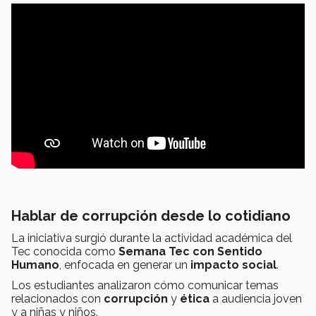
Hablar de corrupción desde lo cotidiano
La iniciativa surgió durante la actividad académica del
Tec conocida como
Semana Tec con Sentido
Humano
, enfocada en generar un
impacto social
.
Los estudiantes analizaron cómo comunicar temas
relacionados con
corrupción
y
ética
a audiencia joven
y a niñas y niños.