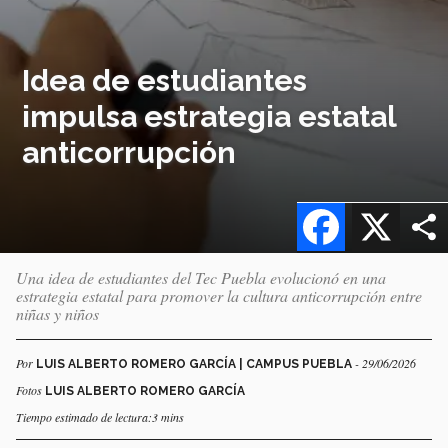
Idea de estudiantes
impulsa estrategia estatal
anticorrupción
Facebook
X
Una idea de estudiantes del Tec Puebla evolucionó en una
estrategia estatal para promover la cultura anticorrupción entre
niñas y niños
Por
- 29/06/2026
LUIS ALBERTO ROMERO GARCÍA | CAMPUS PUEBLA
Fotos
LUIS ALBERTO ROMERO GARCÍA
Tiempo estimado de lectura:3 mins