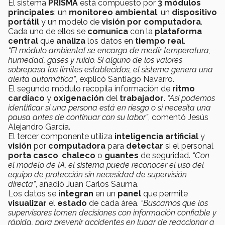
El sistema
PRISMA
está compuesto por
3 módulos
principales
: un
monitoreo ambiental
, un
dispositivo
portátil
y un modelo de
visión por computadora
.
Cada uno de ellos se
comunica
con la
plataforma
central
que
analiza
los datos en
tiempo real
.
“El módulo ambiental se encarga de medir temperatura,
humedad, gases y ruido. Si alguno de los valores
sobrepasa los límites establecidos, el sistema genera una
alerta automática”
, explicó Santiago Navarro.
El segundo módulo recopila información de
ritmo
cardíaco
y
oxigenación
del
trabajador
.
“Así podemos
identificar si una persona está en riesgo o si necesita una
pausa antes de continuar con su labor”
, comentó Jesús
Alejandro García.
El tercer componente utiliza
inteligencia artificial
y
visión
por
computadora
para
detectar
si el personal
porta casco
,
chaleco
o
guantes
de seguridad.
“Con
el modelo de IA, el sistema puede reconocer el uso del
equipo de protección sin necesidad de supervisión
directa”
, añadió Juan Carlos Sauma.
Los datos se
integran
en un
panel
que permite
visualizar
el
estado
de cada área.
“Buscamos que los
supervisores tomen decisiones con información confiable y
rápida, para prevenir accidentes en lugar de reaccionar a