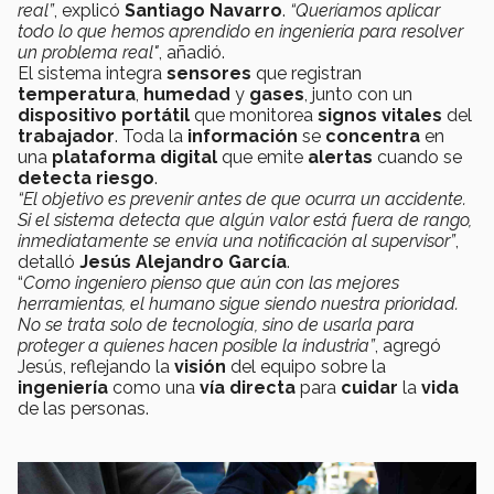
real”
, explicó
Santiago Navarro
.
“Queríamos aplicar
todo lo que hemos aprendido en ingeniería para resolver
un problema real"
, añadió.
El sistema integra
sensores
que registran
temperatura
,
humedad
y
gases
, junto con un
dispositivo portátil
que monitorea
signos vitales
del
trabajador
. Toda la
información
se
concentra
en
una
plataforma digital
que emite
alertas
cuando se
detecta riesgo
.
“El objetivo es prevenir antes de que ocurra un accidente.
Si el sistema detecta que algún valor está fuera de rango,
inmediatamente se envía una notificación al supervisor”
,
detalló
Jesús Alejandro García
.
“
Como ingeniero pienso que aún con las mejores
herramientas, el humano sigue siendo nuestra prioridad.
No se trata solo de tecnología, sino de usarla para
proteger a quienes hacen posible la industria”
, agregó
Jesús, reflejando la
visión
del equipo sobre la
ingeniería
como una
vía directa
para
cuidar
la
vida
de las personas.