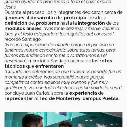
pudiera ayudar en gran masa a todo el país", explicó
Jesús.
Durante el proceso, los 3 integrantes dedicaron cerca de
4 meses
al
desarrollo
del
prototipo
, desde la
definición
del
problema
hasta la
integración
de los
módulos finales
.
“Nos tomó casi mes y medio definir la
idea y el resto adaptarla a los requisitos del concurso”
,
recordó Santiago.
“Fue una experiencia desafiante porque al principio no
teníamos mucho conocimiento sobre estos temas, pero
fuimos aprendiendo conforme avanzábamos en el
desarrollo”
, mencionó Santiago acerca de los
retos
técnicos
que
enfrentaron
.
“Cuando nos enteramos de que habíamos ganado fue un
momento increíble. Nos sorprendió mucho porque
competimos contra equipos muy buenos, y fue muy
gratificante ver que todo el esfuerzo había valido la pena”
,
concluyó Juan Carlos, sobre la
experiencia
de
representar
al
Tec de Monterrey
,
campus Puebla
.