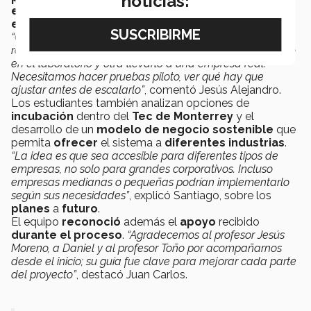
noticias:
empresas interesadas
en
probar
el sistema en
entornos reales
de trabajo.
“Queremos validar el proyecto en campo con datos
reales, porque una cosa es tener el prototipo funcionando
en el laboratorio y otra llevarlo a una empresa real.
Necesitamos hacer pruebas piloto, ver qué hay que
ajustar antes de escalarlo”
, comentó Jesús Alejandro.
Los estudiantes también analizan opciones de
incubación
dentro del
Tec de Monterrey
y el
desarrollo de un
modelo de negocio sostenible
que
permita
ofrecer
el sistema a
diferentes industrias
.
“La idea es que sea accesible para diferentes tipos de
empresas, no solo para grandes corporativos. Incluso
empresas medianas o pequeñas podrían implementarlo
según sus necesidades”
, explicó Santiago, sobre los
planes
a
futuro
.
El equipo
reconoció
además el
apoyo
recibido
durante el proceso
.
“Agradecemos al profesor Jesús
Moreno, a Daniel y al profesor Toño por acompañarnos
desde el inicio; su guía fue clave para mejorar cada parte
del proyecto”
, destacó Juan Carlos.