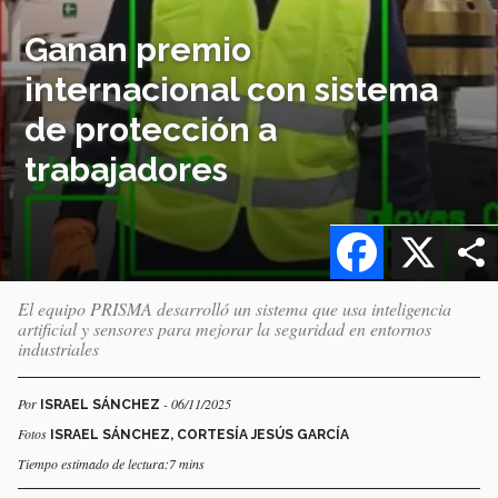
Ganan premio
internacional con sistema
de protección a
trabajadores
Facebook
X
El equipo PRISMA desarrolló un sistema que usa inteligencia
artificial y sensores para mejorar la seguridad en entornos
industriales
Por
- 06/11/2025
ISRAEL SÁNCHEZ
Fotos
ISRAEL SÁNCHEZ, CORTESÍA JESÚS GARCÍA
Tiempo estimado de lectura:7 mins