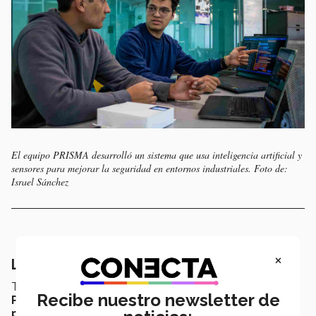
El equipo PRISMA desarrolló un sistema que usa inteligencia artificial y
sensores para mejorar la seguridad en entornos industriales. Foto de:
Israel Sánchez
×
Lo que sigue para PRISMA
Tras el
reconocimiento internacional
, el
equipo
Recibe nuestro newsletter de
PRISMA
busca continuar con la
mejora
de su
prototipo
y explorar
alianzas
con
instituciones
y