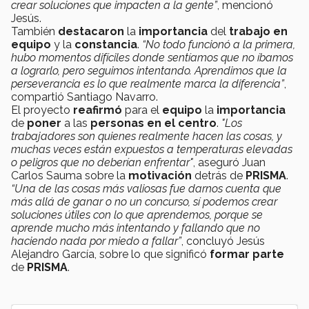
crear soluciones que impacten a la gente”
, mencionó
Jesús.
También
destacaron
la
importancia
del
trabajo en
equipo
y la
constancia
.
“No todo funcionó a la primera,
hubo momentos difíciles donde sentíamos que no íbamos
a lograrlo, pero seguimos intentando. Aprendimos que la
perseverancia es lo que realmente marca la diferencia”
,
compartió Santiago Navarro.
El proyecto
reafirmó
para el
equipo
la
importancia
de
poner
a las
personas en el centro
.
"Los
trabajadores son quienes realmente hacen las cosas, y
muchas veces están expuestos a temperaturas elevadas
o peligros que no deberían enfrentar"
, aseguró Juan
Carlos Sauma sobre la
motivación
detrás de
PRISMA
.
“Una de las cosas más valiosas fue darnos cuenta que
más allá de ganar o no un concurso, sí podemos crear
soluciones útiles con lo que aprendemos, porque se
aprende mucho más intentando y fallando que no
haciendo nada por miedo a fallar”
, concluyó Jesús
Alejandro García, sobre lo que significó
formar parte
de
PRISMA
.