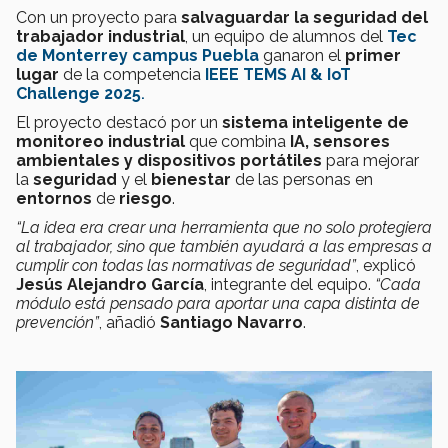
Con un proyecto para
salvaguardar la seguridad del
trabajador industrial
, un equipo de alumnos del
Tec
de Monterrey campus Puebla
ganaron el
primer
lugar
de la competencia
IEEE TEMS AI & IoT
Challenge 2025
.
El proyecto destacó por un
sistema inteligente de
monitoreo industrial
que combina
IA, sensores
ambientales y dispositivos portátiles
para mejorar
la
seguridad
y el
bienestar
de las personas en
entornos
de
riesgo
.
“La idea era crear una herramienta que no solo protegiera
al trabajador, sino que también ayudará a las empresas a
cumplir con todas las normativas de seguridad”
, explicó
Jesús Alejandro García
, integrante del equipo.
“Cada
módulo está pensado para aportar una capa distinta de
prevención”
, añadió
Santiago Navarro
.