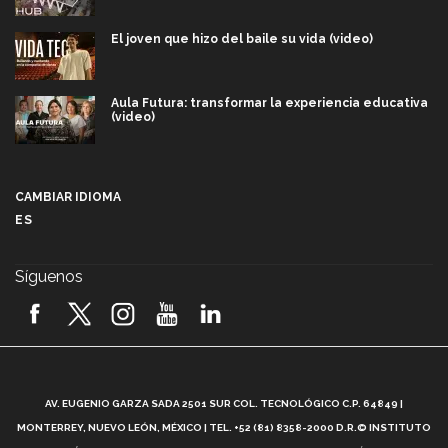
El joven que hizo del baile su vida (video)
Aula Futura: transformar la experiencia educativa
(video)
Más que un festival cultural: así es la magia de
VIBRART 2026 (video)
CAMBIAR IDIOMA
ES
Javier Guzmán: investigación con impacto social
(video)
Síguenos
¡México, en el top del mundial de robótica FIRST
2026! (video)
Vida Tec: Pasión, disciplina y básquetbol, con Gael
Adame (video)
A
AV. EUGENIO GARZA SADA 2501 SUR COL. TECNOLÓGICO C.P. 64849 |
L
¿Cómo es el Modelo Educativo Tec? (video)
MONTERREY, NUEVO LEÓN, MÉXICO | TEL. +52 (81) 8358-2000 D.R.© INSTITUTO