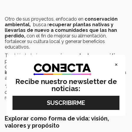
Otro de sus proyectos, enfocado en
conservación
ambiental,
busca r
ecuperar plantas nativas y
llevarlas de nuevo a comunidades que las han
perdido,
con el fin de mejorar su alimentación,
fortalecer su cultura local y generar beneficios
educativos.
También trabaja en una
cámara electromagnética
para estudiar fósiles y estructuras antiguas con apoyo
×
de profesores del Tec. Su
objetivo
es
desarrollar
investigación interdisciplinaria
entre ingeniería, física
antigua y arqueología experimental.
Recibe nuestro newsletter de
“He aprendido que no hay un solo camino para formarte
noticias:
como explorador. A veces toca crear tus propios mapas”
,
reflexionó Víctor.
Explorar como forma de vida: visión,
valores y propósito