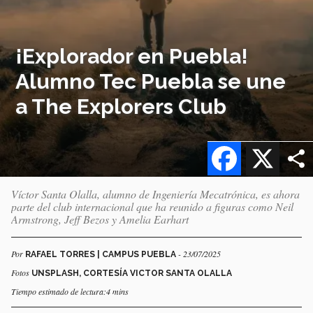
¡Explorador en Puebla!
Alumno Tec Puebla se une
a The Explorers Club
Facebook
X
Víctor Santa Olalla, alumno de Ingeniería Mecatrónica, es ahora
parte del club internacional que ha reunido a figuras como Neil
Armstrong, Jeff Bezos y Amelia Earhart
Por
- 23/07/2025
RAFAEL TORRES | CAMPUS PUEBLA
Fotos
UNSPLASH, CORTESÍA VICTOR SANTA OLALLA
Tiempo estimado de lectura:4 mins