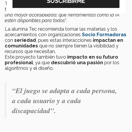
También reflexionó sobre el crecimiento de la
tecnología:
"La tecnología debe venir de la mano con
una mayor accesibilidad; que herramientas como la IA
estén disponibles para todos"
.
La alumna Tec recomienda tomar las materias y los
acercamientos con organizaciones
Socio Formadoras
con
seriedad
, pues estas interacciones
impactan en
comunidades
que no siempre tienen la visibilidad y
recursos que necesitan.
Este proyecto también tuvo
impacto en su futuro
profesional
, ya que
descubrió una pasión
por los
algoritmos y el diseño.
“El juego se adapta a cada persona,
a cada usuario y a cada
discapacidad".