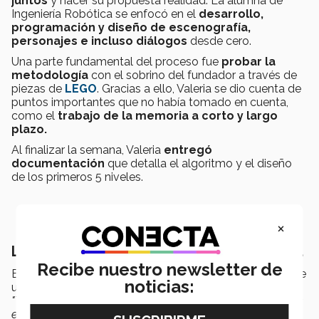
juntos
y hacer su propuesta realidad. La alumna de
Ingeniería Robótica se enfocó en el
desarrollo,
programación y diseño de escenografía,
personajes e incluso diálogos
desde cero.
Una parte fundamental del proceso fue
probar la
metodología
con el sobrino del fundador a través de
piezas de
LEGO
. Gracias a ello, Valeria se dio cuenta de
puntos importantes que no había tomado en cuenta,
como el
trabajo de la memoria a corto y largo
plazo.
Al finalizar la semana, Valeria
entregó
documentación
que detalla el algoritmo y el diseño
de los primeros 5 niveles.
×
La tecnología transforma la discapacidad
Recibe nuestro newsletter de
El poder combinar matemáticas y algoritmos a favor de
noticias:
una comunidad fue lo más
gratificante
para Valeria.
"Terminas aprendiendo más de ellos, de lo que tú puedes
enseñarles"
, afirmó.