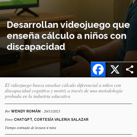
Desarrollan videojuego que
enseña cálculo a niños con
discapacidad
Facebook
X
El videojuego busca enseñar cálculo diferencial a niños con
discapacidad cognitiva y motriz a través de una metodología
probada en la industria educativa
Por
- 20/11/2025
WENDY ROMÁN
Fotos
CHATGPT, CORTESÍA VALERIA SALAZAR
Tiempo estimado de lectura:4 mins