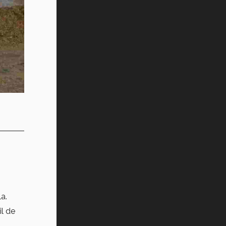
la.
il de