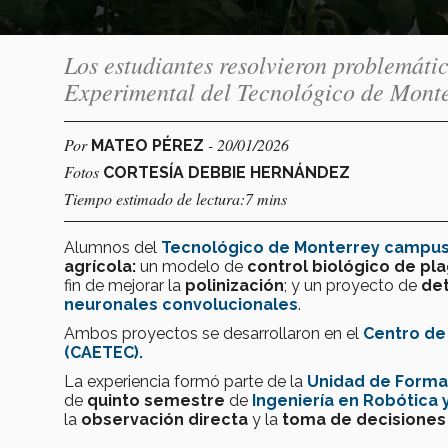
Los estudiantes resolvieron problemáti
Experimental del Tecnológico de Mont
Por
- 20/01/2026
MATEO PÉREZ
Fotos
CORTESÍA DEBBIE HERNÁNDEZ
Tiempo estimado de lectura:7 mins
Alumnos del
Tecnológico de Monterrey campus
agrícola:
un modelo de
control biológico de pl
fin de mejorar la
polinización
; y un proyecto de
de
neuronales convolucionales
.
Ambos proyectos se desarrollaron en el
Centro de
(CAETEC).
La experiencia formó parte de la
Unidad de Forma
de
quinto semestre
de
Ingeniería en Robótica 
la
observación directa
y la
toma de decisiones