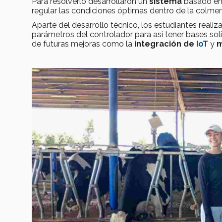
Para resolverlo desarrollaron un
sistema
basado en
regular las condiciones óptimas dentro de la colmen
Aparte del desarrollo técnico, los estudiantes reali
parámetros del controlador para así tener bases soli
de futuras mejoras como la
integración de
IoT
y
m