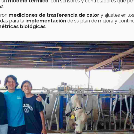
 un
modelo térmico
, con sensores y controladores que pe
a.
zaron
mediciones de trasferencia de calor
y ajustes en lo
das para la
implementación
de su plan de mejora y contin
étricas biológicas
.