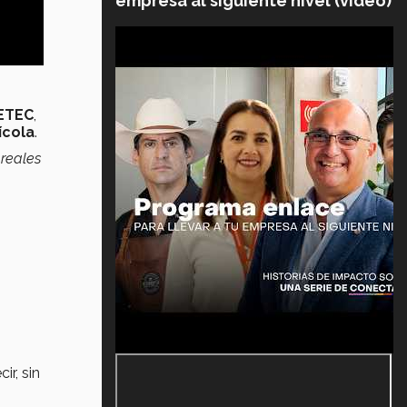
empresa al siguiente nivel (video)
AETEC
,
ícola
.
 reales
n
cir, sin