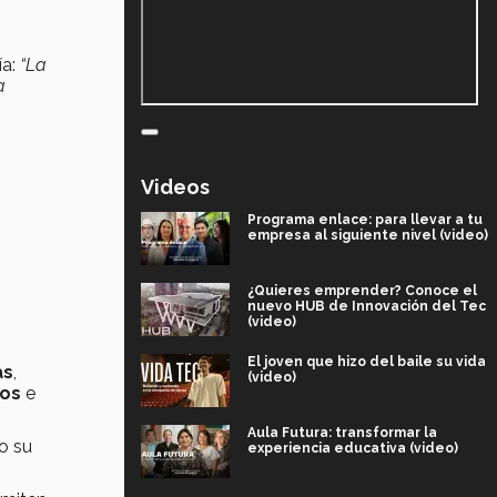
ía:
“La
a
Videos
Programa enlace: para llevar a tu
empresa al siguiente nivel (video)
¿Quieres emprender? Conoce el
nuevo HUB de Innovación del Tec
(video)
El joven que hizo del baile su vida
as
,
(video)
ros
e
Aula Futura: transformar la
o su
experiencia educativa (video)