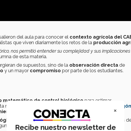
salieron del aula para conocer el
contexto agrícola del C
istas que viven diariamente los retos de la
producción agr
rico, nos permitió entender su complejidad y sus implicaciones
lumna de esta materia.
gieran de supuestos, sino de la
observación directa
de
no
y un mayor
compromiso
por parte de los estudiantes.
 matemático de control biológico
para estimar
sta manera, se podría mantener un
equilibrio
entre el
pulgó
×
miento
.
lógico
en el
CAETEC
se realizaba de forma
heurística
, es de
gunos casos eran variables.
Recibe nuestro newsletter de