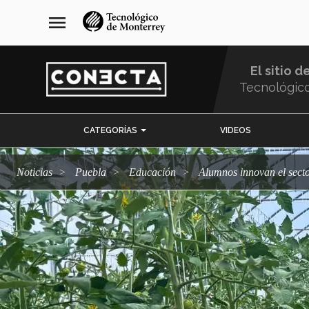
Pasar
navegación
menu
al
principal
contenido
principal
El sitio d
Tecnológic
Menu
CATEGORÍAS
VIDEOS
Comunidad
Noticias
Puebla
Educación
Alumnos innovan el secto