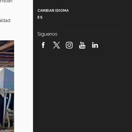
rmiten
Más que un festival cultural: así es
la magia de VIBRART 2026 (video)
CAMBIAR IDIOMA
s
ES
uidad
Javier Guzmán: investigación con
impacto social (video)
Síguenos
¡México, en el top del mundial de
robótica FIRST 2026! (video)
Vida Tec: Pasión, disciplina y
básquetbol, con Gael Adame
(video)
¿Cómo es el Modelo Educativo
Tec? (video)
Vida Tec: Feminismo e Inteligencia
Artificial, Paola Ricaurte (video)