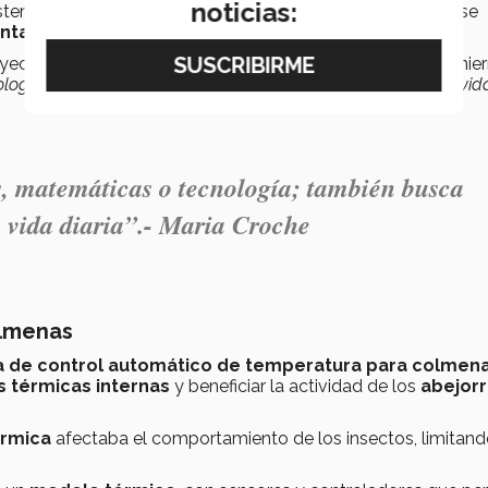
noticias:
 sistema desde una
perspectiva de ingeniería
, apoyándose
al y literatura científica
.
royecto representó una forma diferente de entender la ingenier
ología; también busca ayudar y solucionar problemas de la vid
s, matemáticas o tecnología; también busca
 vida diaria”.- Maria Croche
olmenas
a de control automático de temperatura para colmen
s térmicas internas
y beneficiar la actividad de los
abejor
érmica
afectaba el comportamiento de los insectos, limitand