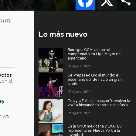
tura
Lo más nuevo
Borregos CCM van por el
campeonato en Liga Mayor de
americano
06 Agosto 2026
ector
De PrepaTec Qro al mundo: el
escenario donde nació un gran
con el
sueño
06 Agosto 2026
ey
Tec y UT Austin buscan "devolver la
voz" a hispanohablantes con afasia
05 Agosto 2026
antes
En la ONU: mexicana y EXATEC
representó en Nueva York a la
juventud