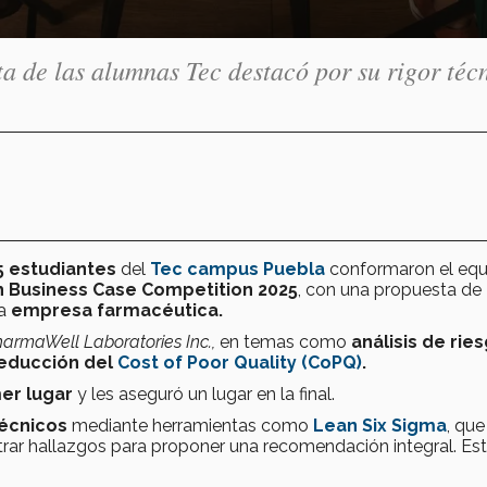
sta de las alumnas Tec destacó por su rigor téc
5 estudiantes
del
Tec campus Puebla
conformaron el equ
 Business Case Competition 2025
, con una propuesta de
na
empresa farmacéutica.
armaWell Laboratories Inc.,
en temas como
análisis de ries
reducción del
Cost of Poor Quality (CoPQ)
.
er lugar
y les aseguró un lugar en la final.
écnicos
mediante herramientas como
Lean Six Sigma
, que
trar hallazgos para proponer una recomendación integral. Est