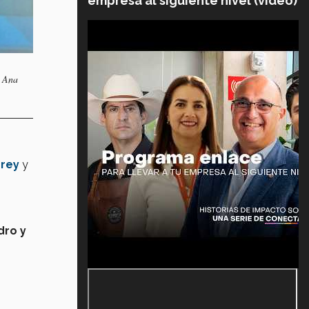
empresa al siguiente nivel (video)
a Ana
rrey
y
dro y