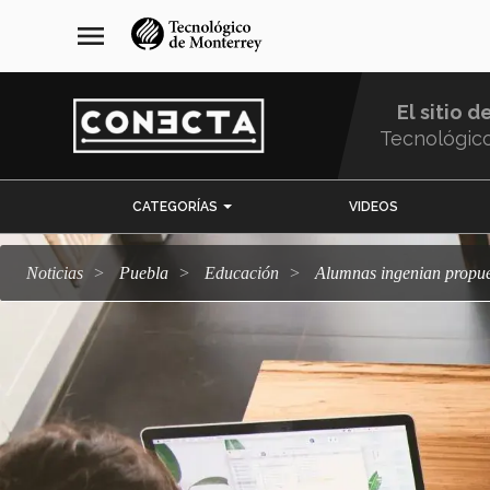
Pasar
navegación
menu
al
principal
contenido
principal
El sitio d
Tecnológic
Menu
CATEGORÍAS
VIDEOS
Comunidad
Noticias
Puebla
Educación
Alumnas ingenian propu