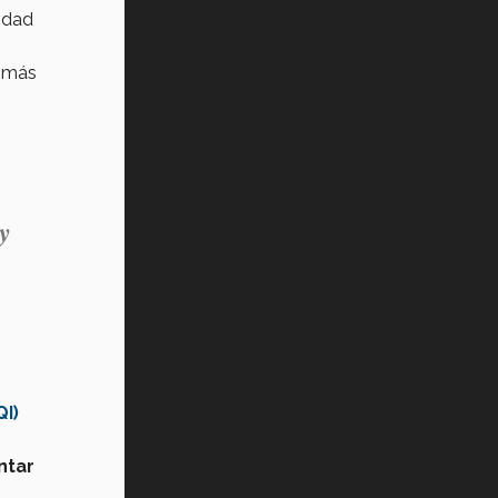
lidad
s más
y
I)
ntar