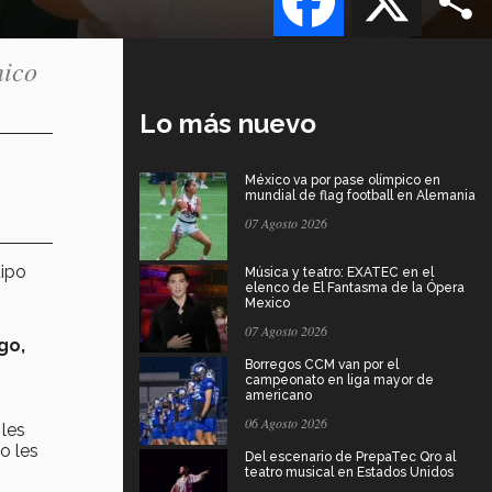
nico
Lo más nuevo
México va por pase olímpico en
mundial de flag football en Alemania
07 Agosto 2026
ipo
Música y teatro: EXATEC en el
elenco de El Fantasma de la Ópera
Mexico
07 Agosto 2026
go,
Borregos CCM van por el
campeonato en liga mayor de
americano
06 Agosto 2026
 les
o les
Del escenario de PrepaTec Qro al
teatro musical en Estados Unidos