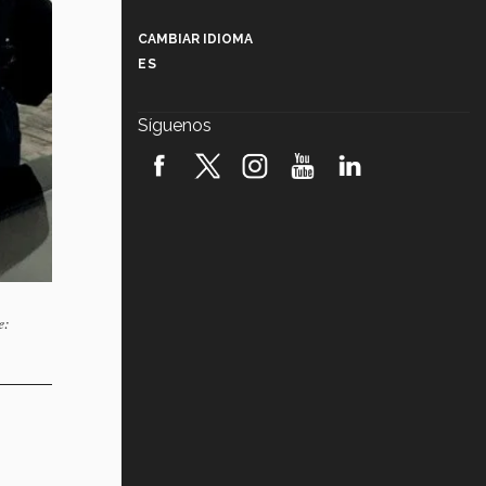
Más que un festival cultural: así es
la magia de VIBRART 2026 (video)
CAMBIAR IDIOMA
ES
Javier Guzmán: investigación con
impacto social (video)
Síguenos
¡México, en el top del mundial de
robótica FIRST 2026! (video)
Vida Tec: Pasión, disciplina y
básquetbol, con Gael Adame
(video)
¿Cómo es el Modelo Educativo
Tec? (video)
e:
Vida Tec: Feminismo e Inteligencia
Artificial, Paola Ricaurte (video)