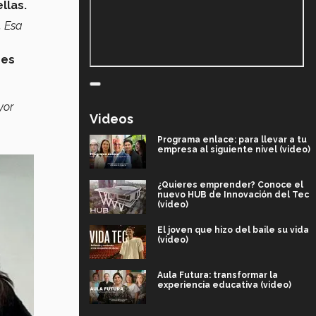
llas.
. Esa
nes
yor
Videos
Programa enlace: para llevar a tu
empresa al siguiente nivel (video)
¿Quieres emprender? Conoce el
nuevo HUB de Innovación del Tec
(video)
El joven que hizo del baile su vida
(video)
Aula Futura: transformar la
experiencia educativa (video)