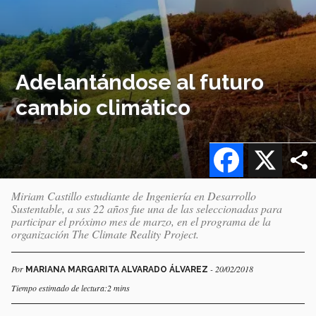
Adelantándose al futuro
cambio climático
Facebook
X
Miriam Castillo estudiante de Ingeniería en Desarrollo
Sustentable, a sus 22 años fue una de las seleccionadas para
participar el próximo mes de marzo, en el programa de la
organización The Climate Reality Project.
Por
- 20/02/2018
MARIANA MARGARITA ALVARADO ÁLVAREZ
Tiempo estimado de lectura:2 mins