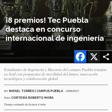
¡8 premios! Tec Puebla
destaca en concurso
internacional de ingeniería
Facebook
X
Estudiantes de Ingeniería y Maestría del campus Puebla triunfan
en Seúl con propuestas de movilidad del futuro, innovación
tecnológica y colaboración global
Por
- 18/08/2025
RAFAEL TORRES | CAMPUS PUEBLA
Fotos
CORTESÍA ROBERTO MORA
Tiempo estimado de lectura:4 mins