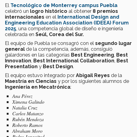
El
Tecnológico de Monterrey campus Puebla
celebró un
logro histórico
al obtener
8 premios
internacionales
en el
International Design and
Engineering Education Association (IDEEA) Forum
2025
, una competencia global de diseño e ingeniería
celebrada en
Seúl, Corea del Sur.
El equipo de Puebla se consagró con el
segundo lugar
general
de la competencia, además, consiguió
galardones en las categorías
Best Engineering
,
Best
Innovation
,
Best International Collaboration
,
Best
Presentation
y
Best Design
.
El equipo estuvo integrado por
Abigail Reyes
de la
Maestría en Ciencias
y por los siguientes alumnos de
Ingeniería en Mecatrónica
:
Ana Pérez
Ximena Galindo
Natalia Cruz
Carlos Matanzo
Rubén Mendoza
Roberto Ramos
Abraham Moro
Pedro Jonguitud