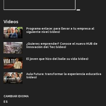
Videos
Programa enlace: para llevar a tu empresa al
siguiente nivel (video)
¿Quieres emprender? Conoce el nuevo HUB de
Innovación del Tec (video)
El joven que hizo del baile su vida (video)
Aula Futura: transformar la experiencia educativa
(video)
Más que un festival cultural: así es la magia de
VIBRART 2026 (video)
CAMBIAR IDIOMA
ES
Javier Guzmán: investigación con impacto social