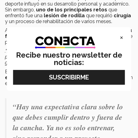
deporte influyó en su desarrollo personal y académico.
Sin embargo,
uno de los principales retos
que
enfrentó fue una
lesión de rodilla
que requirió
cirugía
y un proceso de rehabilitación de varios meses.
A lo largo de ese proceso,
el acompañamiento de su
×
familia y del equipo médico
fue un factor importante
para su recuperación
.“Hubo momentos en los que pensé en dejar el deporte,
Recibe nuestro newsletter de
pero el apoyo constante me permitió continuar y regresar
noticias:
gradualmente a la cancha”,
explicó.
Estas experiencias, señaló, influyeron en su
forma de
enfrentar retos
tanto en el ámbito deportivo como en
el profesional.
“Hay una expectativa clara sobre lo
que debes cumplir dentro y fuera de
la cancha. Ya no es solo entrenar,