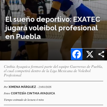
El sueño deportivo: EXATEC
jugará voleibol profesional
en Puebla
Facebook
X
Cinthia Ayaquica formará parte del equipo Guerreras de Puebla,
el cual competirá dentro de la Liga Mexicana de Voleibol
Profesional
Por
- 23/01/2026
XIMENA MÁRQUEZ
Fotos
CORTESÍA CINTHIA AYAQUICA
Tiempo estimado de lectura:4 mins