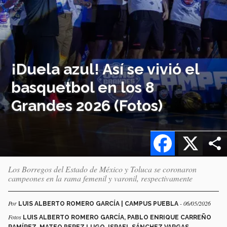
¡Duela azul! Así se vivió el
basquetbol en los 8
Grandes 2026 (Fotos)
Facebook
X
Los Borregos del Estado de México y Toluca se coronaron
campeones en la rama femenil y varonil, respectivamente
Por
- 06/05/2026
LUIS ALBERTO ROMERO GARCÍA | CAMPUS PUEBLA
Fotos
LUIS ALBERTO ROMERO GARCÍA, PABLO ENRIQUE CARREÑO
RAMÍREZ, MATEO PEREZ LUGO, ISRAEL SÁNCHEZ VARGAS,