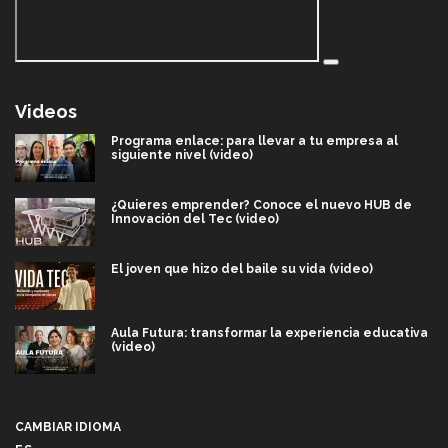
Videos
Programa enlace: para llevar a tu empresa al
siguiente nivel (video)
¿Quieres emprender? Conoce el nuevo HUB de
Innovación del Tec (video)
El joven que hizo del baile su vida (video)
Aula Futura: transformar la experiencia educativa
(video)
Más que un festival cultural: así es la magia de
VIBRART 2026 (video)
CAMBIAR IDIOMA