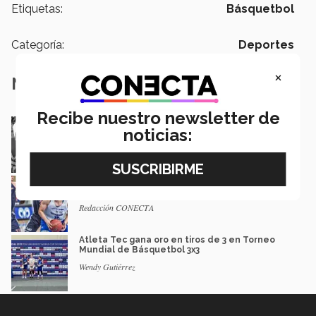
Etiquetas:
Básquetbol
Categoría:
Deportes
×
Notas Relacionadas
Recibe nuestro newsletter de
¡Invictos! Borregos Toluca son campeones,
noticias:
ahora en juvenil
Gerardo González | Campus Toluca
3 equipos del Tec van a semifinales en los
Ocho Grandes del basquetbol
Redacción CONECTA
Atleta Tec gana oro en tiros de 3 en Torneo
Mundial de Básquetbol 3x3
Wendy Gutiérrez