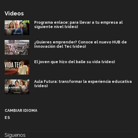
Videos
Programa enlace: para llevar a tu empresa al
siguiente nivel (video)
¿Quieres emprender? Conoce el nuevo HUB de
Innovación del Tec (video)
El joven que hizo del baile su vida (video)
Aula Futura: transformar la experiencia educativa
(video)
Más que un festival cultural: así es la magia de
VIBRART 2026 (video)
CAMBIAR IDIOMA
ES
Javier Guzmán: investigación con impacto social
(video)
Síguenos