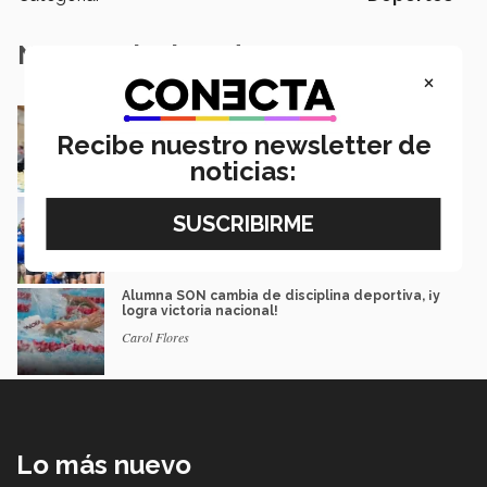
Notas Relacionadas
×
¡Jaque mate! La mexicana de 16 que aspira
llegar al mundial de ajedrez
Recibe nuestro newsletter de
Saray González
noticias:
¡Ganan 14 medallas! Borregos CEM en
Campeonato Nacional de Atletismo
Alejandro López
Alumna SON cambia de disciplina deportiva, ¡y
logra victoria nacional!
Carol Flores
Lo más nuevo