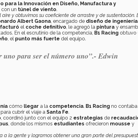
o para la Innovación en Diseño, Manufactura y
 con un
túnel de viento
.
aire y obtuvimos su coeficiente de arrastre y de sustentación. 
nardo Albert Gaona
, encargado de
diseño de ingeniería
facturó
el
coche definitivo
, le agregó la
pintura
y ensamb
ultados. En el escrutinio de la competencia,
B1 Racing
obtuvo
eño
, el
punto más fuerte
del equipo.
er uno para ser el número uno”.- Edwin
enía
cómo
llegar
a la
competencia
.
B1 Racing
no contaba
para cubrir el viaje a
Santa Fe
.
o
, coordinó junto con el equipo 2
estrategias
de
recaudaci
pus
, donde los mismos
estudiantes
ofrecieron
mousse
y
a a la gente y logramos obtener una gran parte del presupuest