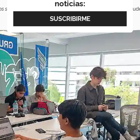
noticias:
os ser uno para ser el número uno”
, lema que adoptó la escude