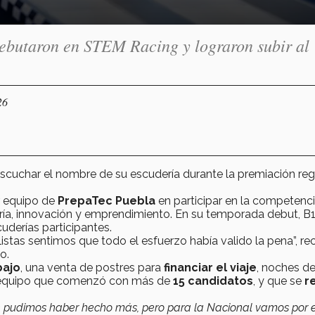
debutaron en STEM Racing y lograron subir al
26
scuchar el nombre de su escudería durante la premiación reg
r equipo de
PrepaTec Puebla
en participar en la competenc
ría, innovación y emprendimiento. En su temporada debut, B
cuderías participantes.
stas sentimos que todo el esfuerzo había valido la pena”, re
po.
bajo
, una venta de postres para
financiar el viaje
, noches d
equipo que comenzó con más de
15 candidatos
, y que se
r
ue pudimos haber hecho más, pero para la Nacional vamos por e