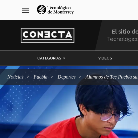
Pasar
navegación
menu
al
principal
contenido
principal
El sitio d
Tecnológic
Menu
CATEGORÍAS
VIDEOS
Comunidad
Noticias
Puebla
deportes
Alumnos de Tec Puebla su