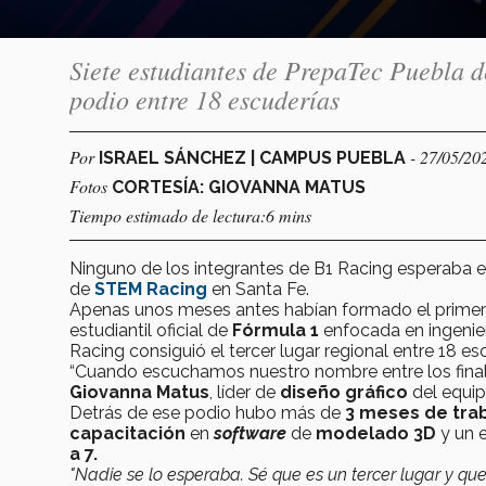
Siete estudiantes de PrepaTec Puebla 
podio entre 18 escuderías
Por
- 27/05/20
ISRAEL SÁNCHEZ | CAMPUS PUEBLA
Fotos
CORTESÍA: GIOVANNA MATUS
Tiempo estimado de lectura:6 mins
Ninguno de los integrantes de B1 Racing esperaba e
de
STEM Racing
en Santa Fe.
Apenas unos meses antes habían formado el prime
estudiantil oficial de
Fórmula 1
enfocada en ingenie
Racing consiguió el tercer lugar regional entre 18 es
“Cuando escuchamos nuestro nombre entre los finali
Giovanna Matus
, líder de
diseño gráfico
del equi
Detrás de ese podio hubo más de
3 meses de tra
capacitación
en
software
de
modelado 3D
y un 
a 7.
"Nadie se lo esperaba. Sé que es un tercer lugar y q