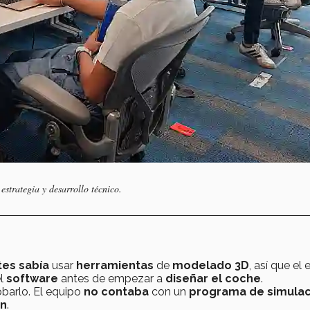
estrategia y desarrollo técnico.
tes sabía
usar
herramientas
de
modelado 3D
, así que el
el
software
antes de empezar a
diseñar el coche
.
obarlo. El equipo
no contaba
con un
programa de simulac
ón
.