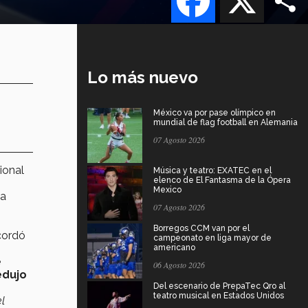
Lo más nuevo
México va por pase olímpico en
mundial de flag football en Alemania
07 Agosto 2026
ional
Música y teatro: EXATEC en el
elenco de El Fantasma de la Ópera
Mexico
ia
07 Agosto 2026
1
Borregos CCM van por el
cordó
campeonato en liga mayor de
americano
e
06 Agosto 2026
edujo
Del escenario de PrepaTec Qro al
teatro musical en Estados Unidos
l