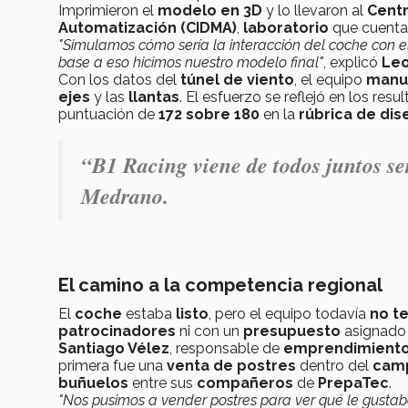
Imprimieron el
modelo en 3D
y lo llevaron al
Centr
Automatización (CIDMA)
,
laboratorio
que cuenta
"Simulamos cómo sería la interacción del coche con el 
base a eso hicimos nuestro modelo final"
, explicó
Leo
Con los datos del
túnel de viento
, el equipo
manu
ejes
y las
llantas
. El esfuerzo se reflejó en los res
puntuación de
172 sobre 180
en la
rúbrica de dis
“B1 Racing viene de todos juntos s
Medrano.
El camino a la competencia regional
El
coche
estaba
listo
, pero el equipo todavía
no t
patrocinadores
ni con un
presupuesto
asignado 
Santiago Vélez
, responsable de
emprendimient
primera fue una
venta de postres
dentro del
cam
buñuelos
entre sus
compañeros
de
PrepaTec
.
"Nos pusimos a vender postres para ver qué le gustab