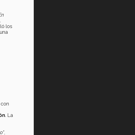
En
.
ló los
 una
 con
ón
. La
o"
,