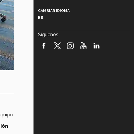
Más que un festival cultural: así es
la magia de VIBRART 2026 (video)
CAMBIAR IDIOMA
ES
Javier Guzmán: investigación con
impacto social (video)
Síguenos
¡México, en el top del mundial de
robótica FIRST 2026! (video)
Vida Tec: Pasión, disciplina y
básquetbol, con Gael Adame
(video)
¿Cómo es el Modelo Educativo
Tec? (video)
Vida Tec: Feminismo e Inteligencia
Artificial, Paola Ricaurte (video)
 equipo
ión