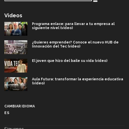
Videos
Programa enlace: para llevar a tu empresa al
siguiente nivel (video)
¿Quieres emprender? Conoce el nuevo HUB de
Innovación del Tec (video)
El joven que hizo del baile su vida (video)
Aula Futura: transformar la experiencia educativa
(video)
Más que un festival cultural: así es la magia de
VIBRART 2026 (video)
CAMBIAR IDIOMA
ES
Javier Guzmán: investigación con impacto social
(video)