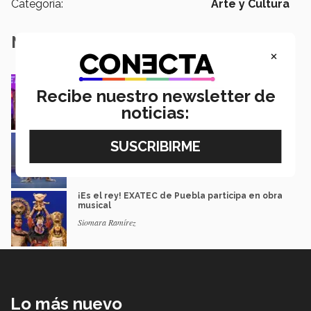
Categoría:
Arte y Cultura
Notas Relacionadas
×
Videojuegos: así fue Borregos Gaming
Experience de Tec Puebla (fotos)
Recibe nuestro newsletter de
Rafael Torres | Campus Puebla
noticias:
A bailar: compañía de danza Tec logra el 1 y 2
en concurso nacional
Silvia Montaño CrivelliI
¡Es el rey! EXATEC de Puebla participa en obra
musical
Siomara Ramírez
Lo más nuevo