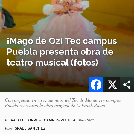
¡Mago de Oz! Tec campus
Puebla presenta obra de
teatro musical (fotos)
Facebook
X
Con orquesta en vivo, alumnos del Tec de Monterrey campus
Puebla recrearon la obra original de L. Frank Baum
Por
- 10/11/2025
RAFAEL TORRES | CAMPUS PUEBLA
Fotos
ISRAEL SÁNCHEZ