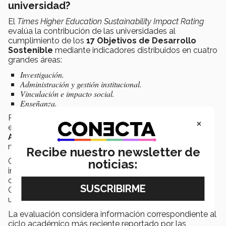
universidad?
El
Times Higher Education Sustainability Impact Rating
evalúa la contribución de las universidades al
cumplimiento de los
17 Objetivos de Desarrollo
Sostenible
mediante indicadores distribuidos en cuatro
grandes áreas:
Investigación.
Administración y gestión institucional.
Vinculación e impacto social.
Enseñanza.
Para participar, las instituciones deben presentar
×
evidencia obligatoria relacionada con el
ODS 17:
Alianzas para lograr los objetivos
, además de al
menos tres ODS adicionales de su elección.
Recibe nuestro newsletter de
Cada uno de los objetivos es evaluado de manera
noticias:
independiente y posteriormente se calcula una
calificación general a partir del resultado obtenido en el
ODS 17 y los tres ODS con mejor desempeño de cada
universidad.
La evaluación considera información correspondiente al
ciclo académico más reciente reportado por las