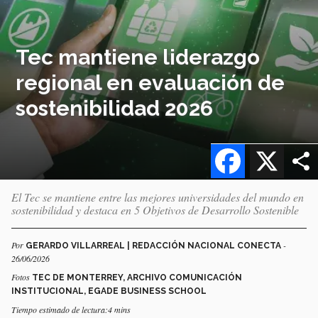
Tec mantiene liderazgo
regional en evaluación de
sostenibilidad 2026
Facebook
X
El Tec se mantiene entre las mejores universidades del mundo en
sostenibilidad y destaca en 5 Objetivos de Desarrollo Sostenible
Por
-
GERARDO VILLARREAL | REDACCIÓN NACIONAL CONECTA
26/06/2026
Fotos
TEC DE MONTERREY, ARCHIVO COMUNICACIÓN
INSTITUCIONAL, EGADE BUSINESS SCHOOL
Tiempo estimado de lectura:4 mins