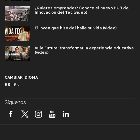
¿Quieres emprender? Conoce el nuevo HUB de
Innovación del Tec (video)
El joven que hizo del baile su vida (video)
Aula Futura: transformar la experiencia educativa
(video)
Más que un festival cultural: así es la magia de
VIBRART 2026 (video)
CAMBIAR IDIOMA
ES
|
EN
Javier Guzmán: investigación con impacto social
(video)
Síguenos
¡México, en el top del mundial de robótica FIRST
2026! (video)
Vida Tec: Pasión, disciplina y básquetbol, con Gael
Adame (video)
A