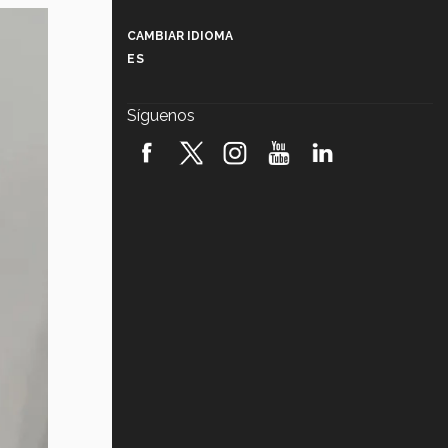
Más que un festival cultural: así es
la magia de VIBRART 2026 (video)
CAMBIAR IDIOMA
ES
Javier Guzmán: investigación con
impacto social (video)
Síguenos
¡México, en el top del mundial de
robótica FIRST 2026! (video)
Vida Tec: Pasión, disciplina y
básquetbol, con Gael Adame
(video)
¿Cómo es el Modelo Educativo
Tec? (video)
Vida Tec: Feminismo e Inteligencia
Artificial, Paola Ricaurte (video)