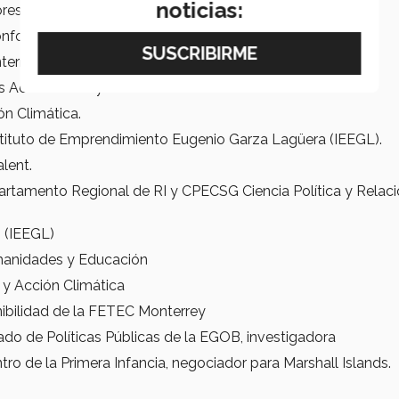
noticias:
ores de la sociedad.
conformada por:
terrey.
os Académicos y Facultad.
ón Climática.
nstituto de Emprendimiento Eugenio Garza Lagüera (IEEGL).
lent.
artamento Regional de RI y CPECSG Ciencia Política y Relac
 (IEEGL)
umanidades y Educación
 y Acción Climática
ibilidad de la FETEC Monterrey
do de Políticas Públicas de la EGOB, investigadora
tro de la Primera Infancia, negociador para Marshall Islands.