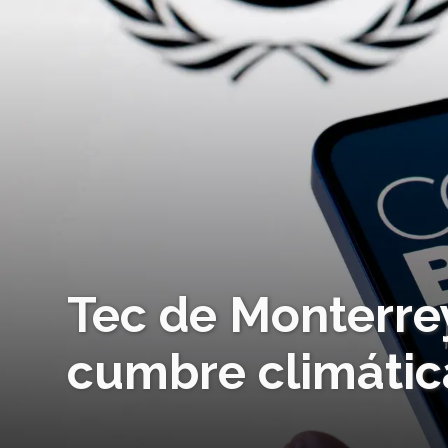
Tec de Monterrey
cumbre climátic