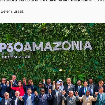
ervadora
, siendo la
única universidad mexicana
en conta
Belém, Brasil.