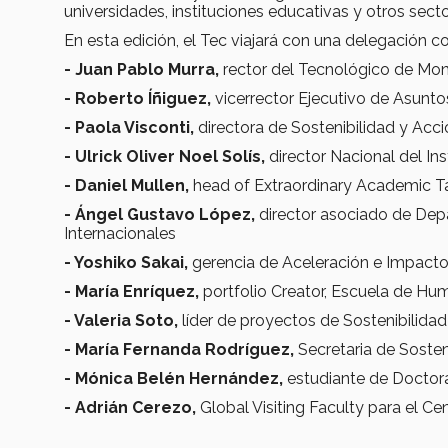
universidades, instituciones educativas y otros sect
En esta edición, el Tec viajará con una delegación 
- Juan Pablo Murra,
rector del Tecnológico de Mon
- Roberto Íñiguez,
vicerrector Ejecutivo de Asunt
- Paola Visconti,
directora de Sostenibilidad y Acci
- Ulrick Oliver Noel Solís,
director Nacional del I
- Daniel Mullen,
head of Extraordinary Academic Ta
- Ángel Gustavo López,
director asociado de Dep
Internacionales
- Yoshiko Sakai,
gerencia de Aceleración e Impacto
- María Enríquez,
portfolio Creator, Escuela de H
- Valeria Soto,
líder de proyectos de Sostenibilidad
- María Fernanda Rodríguez,
Secretaria de Sosten
- Mónica Belén Hernández,
estudiante de Doctora
- Adrián Cerezo,
Global Visiting Faculty para el Cen