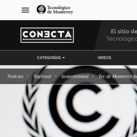
Pasar
navegación
menu
al
principal
contenido
principal
El sitio d
Tecnológic
Menu
CATEGORÍAS
VIDEOS
Comunidad
Noticias
Nacional
sostenibilidad
Tec de Monterrey t