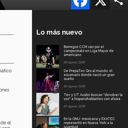
Lo más nuevo
Borregos CCM van por el
campeonato en Liga Mayor de
americano
06 Agosto 2026
mático
De PrepaTec Qro al mundo: el
escenario donde nació un gran
sueño
06 Agosto 2026
iones
Tec y UT Austin buscan "devolver la
voz" a hispanohablantes con afasia
05 Agosto 2026
En la ONU: mexicana y EXATEC
sde el
representó en Nueva York a la
juventud