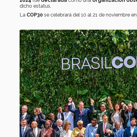
2024
fue
declarada
como una
organización obs
dicho estatus.
La
COP30
se celebrará del 10 al 21 de noviembre en 