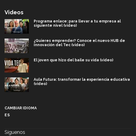
Videos
Programa enlace: para llevar a tu empresa al
siguiente nivel (video)
¿Quieres emprender? Conoce el nuevo HUB de
Innovación del Tec (video)
El joven que hizo del baile su vida (video)
Aula Futura: transformar la experiencia educativa
(video)
Más que un festival cultural: así es la magia de
VIBRART 2026 (video)
CAMBIAR IDIOMA
ES
Javier Guzmán: investigación con impacto social
(video)
Síguenos