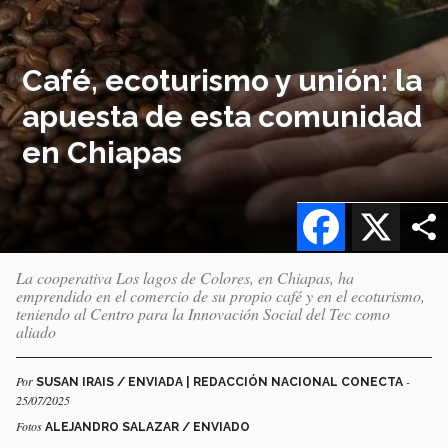
Café, ecoturismo y unión: la
apuesta de esta comunidad
en Chiapas
Facebook
X
La cooperativa Los lagos de Colores, en Chiapas, ha
emprendido en el comercio de su propio café y en el ecoturismo,
teniendo al Centro para la Innovación Social del Tec como
aliado
Por
-
SUSAN IRAIS / ENVIADA | REDACCIÓN NACIONAL CONECTA
25/07/2025
Fotos
ALEJANDRO SALAZAR / ENVIADO