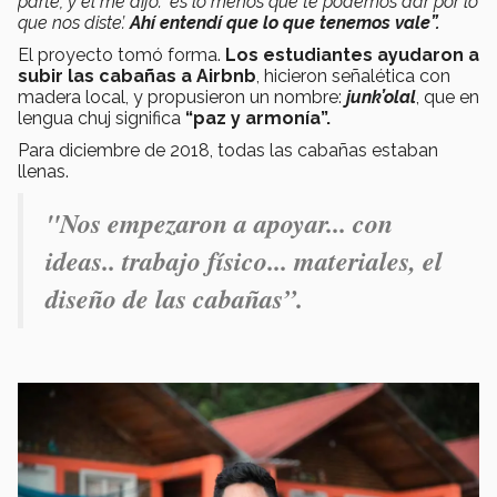
parte, y él me dijo: ‘es lo menos que te podemos dar por lo
que nos diste’.
Ahí entendí que lo que tenemos vale”.
El proyecto tomó forma.
Los estudiantes ayudaron a
subir las cabañas a Airbnb
, hicieron señalética con
madera local, y propusieron un nombre:
junk’olal
, que en
lengua chuj significa
“paz y armonía”.
Para diciembre de 2018, todas las cabañas estaban
llenas.
"Nos empezaron a apoyar... con
ideas.. trabajo físico... materiales, el
diseño de las cabañas”.