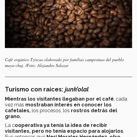
Café orgánico Tziscao elaborado por familias campesinas del pueblo
maya-chuj. /Foto: Alejandro Salazar
Turismo con raíces:
junk’olal
Mientras los visitantes llegaban por el café
, cada
vez más
mostraban interés en conocer los
cafetales,
los procesos, los
rostros detrás del
grano.
La c
ooperativa ya tenía la idea de recibir
visitantes, pero no tenía espacio para alojarlos
.
Fue entonces que
Neri Morales Hernández, otro