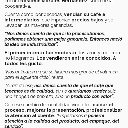
cuenta
Roscelin Morales Hernández,
socio de la
cooperativa.
Cuenta cómo, por décadas,
vendían su café
a
intermediarios,
que imponían
precios bajos
y se
llevaban las mayores ganancias.
“Nos dimos cuenta de que si lo procesábamos,
podíamos obtener una mejor ganancia. Entonces nació
la idea de industrializar”.
El primer intento fue modesto:
tostaron y molieron
30 kilogramos.
Los vendieron entre conocidos. A
todos les gustó.
“Nos animaron a que se hiciera más grande el volumen
para el siguiente ciclo",
relata.
"A raíz de eso,
nos dimos cuenta de que el café que
tenemos es de calidad.
Ya no
queríamos vender
solo
una imagen de pobreza, sino un
producto con valor”.
Con ese cambio de mentalidad vino otro:
cuidar el
proceso, mejorar la presentación, profesionalizar
la atención al cliente.
“Empezamos a
ponerle
atención a la calidad del producto, del empaque, del
servicio”.