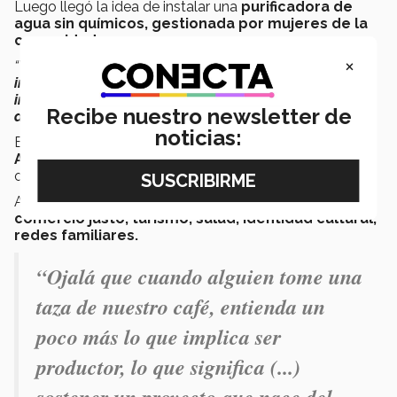
Luego llegó la idea de instalar una
purificadora de
agua sin químicos, gestionada por mujeres de la
comunidad.
×
“Vivimos a orillas del agua, pero no sabíamos la
importancia del agua purificada
.
Nunca nos
imaginamos que podríamos tener una purificadora
Recibe nuestro newsletter de
dentro de la cooperativa”
,
relata Neri.
noticias:
El proyecto fue impulsado por la
fundación Cantaro
Azul,
que capacitó a mujeres de la comunidad para
operarla.
Así,
el café se volvió el hilo que conectó todo:
comercio justo, turismo, salud, identidad cultural,
redes familiares.
“Ojalá que cuando alguien tome una
taza de nuestro café, entienda un
poco más lo que implica ser
productor, lo que significa (...)