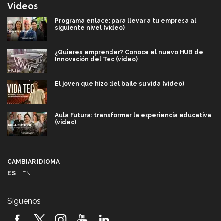
Videos
Programa enlace: para llevar a tu empresa al
siguiente nivel (video)
¿Quieres emprender? Conoce el nuevo HUB de
Innovación del Tec (video)
El joven que hizo del baile su vida (video)
Aula Futura: transformar la experiencia educativa
(video)
Más que un festival cultural: así es la magia de
VIBRART 2026 (video)
CAMBIAR IDIOMA
ES
|
EN
Javier Guzmán: investigación con impacto social
(video)
Síguenos
¡México, en el top del mundial de robótica FIRST
2026! (video)