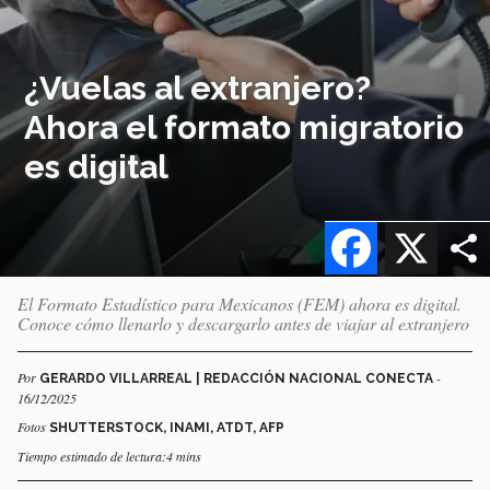
¿Vuelas al extranjero?
Ahora el formato migratorio
es digital
Facebook
X
El Formato Estadístico para Mexicanos (FEM) ahora es digital.
Conoce cómo llenarlo y descargarlo antes de viajar al extranjero
Por
-
GERARDO VILLARREAL | REDACCIÓN NACIONAL CONECTA
16/12/2025
Fotos
SHUTTERSTOCK, INAMI, ATDT, AFP
Tiempo estimado de lectura:4 mins