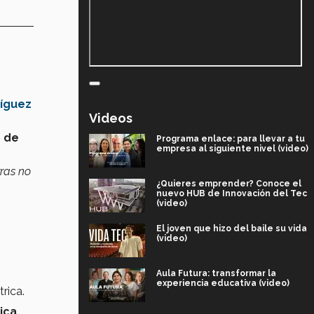
ríguez
Videos
 de
Programa enlace: para llevar a tu
empresa al siguiente nivel (video)
ras no
¿Quieres emprender? Conoce el
nuevo HUB de Innovación del Tec
(video)
El joven que hizo del baile su vida
(video)
Aula Futura: transformar la
experiencia educativa (video)
rica.
tica