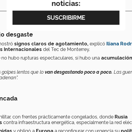
noticias:
ajo desgaste
 mostró
signos claros de agotamiento,
explicó
Iliana Rod
s Internacionales
del Tec de Monterrey.
 no hubo rupturas espectaculares, sí hubo una
acumulación
 golpes lentos que lo
van desgastando poco a poco.
Las guer
cadenan”.
ancada
militar, con frentes prácticamente congelados, donde
Rusia
s
contra infraestructura energética, especialmente la red eléct
nidas
y obligó a
Europa
a reconfigurar con urgencia su
polí