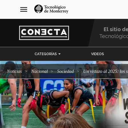
Pasar
navegación
menu
al
principal
contenido
principal
El sitio d
Tecnológic
Menu
CATEGORÍAS
VIDEOS
Comunidad
Noticias
Nacional
sociedad
Un vistazo al 2025: los