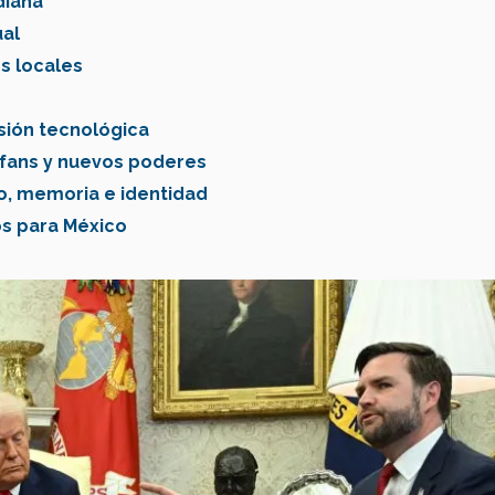
diana
ual
s locales
esión tecnológica
rfans y nuevos poderes
gio, memoria e identidad
os para México