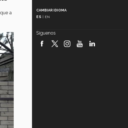
Más que un festival cultural: así es
la magia de VIBRART 2026 (video)
CAMBIAR IDIOMA
nque a
ES
|
EN
Javier Guzmán: investigación con
impacto social (video)
Síguenos
¡México, en el top del mundial de
robótica FIRST 2026! (video)
Vida Tec: Pasión, disciplina y
básquetbol, con Gael Adame
(video)
¿Cómo es el Modelo Educativo
Tec? (video)
Vida Tec: Feminismo e Inteligencia
Artificial, Paola Ricaurte (video)