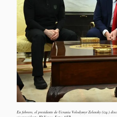
En febrero, el presidente de Ucrania Volodymyr Zelensky (izq.) dis
vicepresidente JD Vance. Foto: AFP