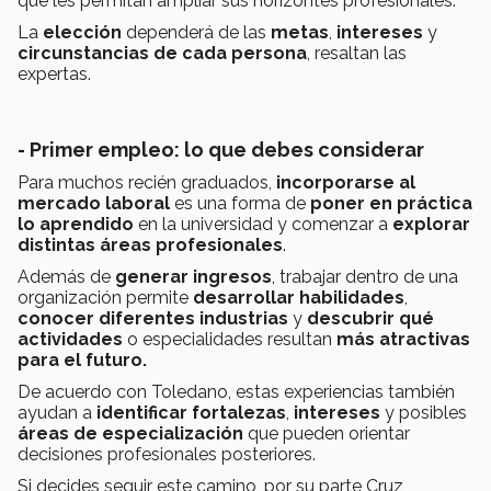
que les permitan ampliar sus horizontes profesionales.
La
elección
dependerá de las
metas
,
intereses
y
circunstancias de cada persona
, resaltan las
expertas.
- Primer empleo: lo que debes considerar
Para muchos recién graduados,
incorporarse al
mercado laboral
es una forma de
poner en práctica
lo aprendido
en la universidad y comenzar a
explorar
distintas áreas profesionales
.
Además de
generar ingresos
, trabajar dentro de una
organización permite
desarrollar habilidades
,
conocer diferentes industrias
y
descubrir qué
actividades
o especialidades resultan
más atractivas
para el futuro.
De acuerdo con Toledano, estas experiencias también
ayudan a
identificar fortalezas
,
intereses
y posibles
áreas de especialización
que pueden orientar
decisiones profesionales posteriores.
Si decides seguir este camino, por su parte Cruz