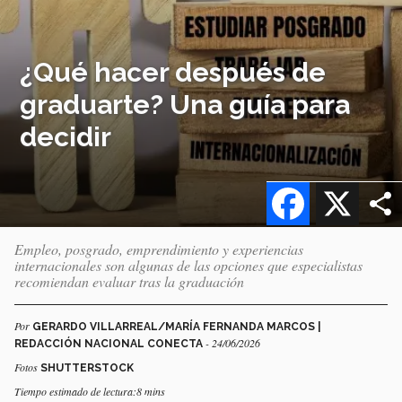
¿Qué hacer después de
graduarte? Una guía para
decidir
Facebook
X
Empleo, posgrado, emprendimiento y experiencias
internacionales son algunas de las opciones que especialistas
recomiendan evaluar tras la graduación
Por
GERARDO VILLARREAL/MARÍA FERNANDA MARCOS |
- 24/06/2026
REDACCIÓN NACIONAL CONECTA
Fotos
SHUTTERSTOCK
Tiempo estimado de lectura:8 mins