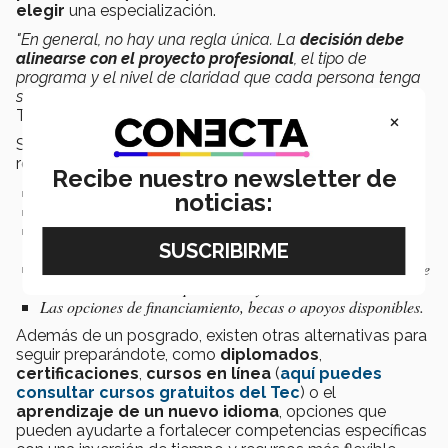
elegir
una especialización.
"En general, no hay una regla única. La
decisión debe
alinearse con el proyecto profesional
, el tipo de
programa y el nivel de claridad que cada persona tenga
sobre sus metas",
enfatizó la Líder de Desarrollo de
×
Talento del CVDP.
Si estás considerando esta ruta, por su parte Cruz te
recomienda evaluar:
Recibe nuestro newsletter de
Qué conocimientos o habilidades deseas desarrollar.
noticias:
Qué programa se adapta mejor a tus metas profesionales.
Los requisitos, convocatorias y fechas de admisión de las
instituciones que te interesan.
Si la modalidad (presencial, híbrida o en línea) es compatible
con tus circunstancias personales y laborales.
Las opciones de financiamiento, becas o apoyos disponibles.
Además de un posgrado, existen otras alternativas para
seguir preparándote, como
diplomados
,
certificaciones
,
cursos en línea
(
aquí puedes
consultar cursos gratuitos del Tec
) o el
aprendizaje de un nuevo idioma
, opciones que
pueden ayudarte a fortalecer competencias específicas