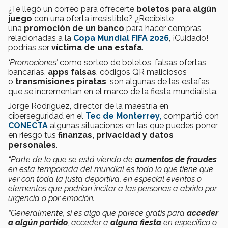
¿Te llegó un correo para ofrecerte
boletos para algún
juego
con una oferta irresistible? ¿Recibiste
una
promoción de un banco
para hacer compras
relacionadas a la
Copa Mundial FIFA 2026
, ¡Cuidado!
podrías ser
víctima de una estafa
.
‘Promociones’
como sorteo de boletos, falsas ofertas
bancarias,
apps falsas
, códigos QR maliciosos
o
transmisiones piratas
, son algunas de las estafas
que se incrementan en el marco de la fiesta mundialista.
Jorge Rodríguez, director de la maestría en
ciberseguridad en el
Tec de Monterrey,
compartió con
CONECTA
algunas situaciones en las que puedes poner
en riesgo tus
finanzas, privacidad y datos
personales
.
“Parte de lo que se está viendo de
aumentos de fraudes
en esta temporada del mundial es todo lo que tiene que
ver con toda la justa deportiva, en especial eventos o
elementos que podrían incitar a las personas a abrirlo por
urgencia o por emoción.
“Generalmente, si es algo que parece gratis para
acceder
a algún partido
, acceder a
alguna fiesta
en específico o