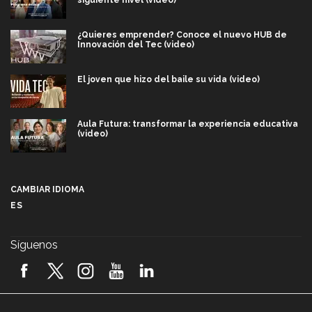
¿Quieres emprender? Conoce el nuevo HUB de
Innovación del Tec (video)
El joven que hizo del baile su vida (video)
Aula Futura: transformar la experiencia educativa
(video)
Más que un festival cultural: así es la magia de
VIBRART 2026 (video)
CAMBIAR IDIOMA
ES
Javier Guzmán: investigación con impacto social
(video)
Síguenos
¡México, en el top del mundial de robótica FIRST
2026! (video)
Vida Tec: Pasión, disciplina y básquetbol, con Gael
Adame (video)