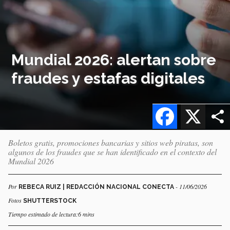
Mundial 2026: alertan sobre
fraudes y estafas digitales
Facebook
X
Boletos gratis, promociones bancarias y sitios web piratas, son
algunos de los fraudes que se han identificado en el contexto del
Mundial 2026
Por
- 11/06/2026
REBECA RUIZ | REDACCIÓN NACIONAL CONECTA
Fotos
SHUTTERSTOCK
Tiempo estimado de lectura:6 mins